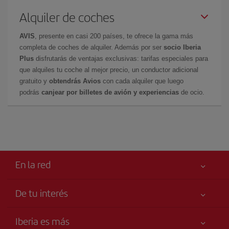
Alquiler de coches
AVIS
, presente en casi 200 países, te ofrece la gama más
completa de coches de alquiler. Además por ser
socio Iberia
Plus
disfrutarás de ventajas exclusivas: tarifas especiales para
que alquiles tu coche al mejor precio, un conductor adicional
gratuito y
obtendrás Avios
con cada alquiler que luego
podrás
canjear por billetes de avión y experiencias
de ocio.
En la red
De tu interés
Tu seguridad es lo primero
Iberia es más
Accesibilidad