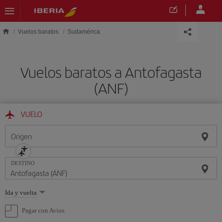
Saltar al contenido principal
Vuelos baratos
Sudamérica
Vuelos baratos a Antofagasta
(ANF)
VUELO
Origen
DESTINO
Seleccione
Ida y vuelta
una
opción
Pagar con Avios