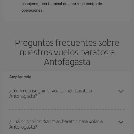
pasajeros, una terminal de cara y un centro de
operaciones.
Preguntas frecuentes sobre
nuestros vuelos baratos a
Antofagasta
Ampliar todo
¿Cómo conseguir el vuelo más barato a
Antofagasta?
Podrás ahorrar en tu billete de avión y conseguir el vuelo más
barato si evitas temporadas altas, compras con antelación y
¿Cuáles son los días más baratos para volar a
Antofagasta?
puedes ser flexible con las fechas y horarios de ida y vuelta.
Además, si no tienes decidido un destino concreto para tu viaje,