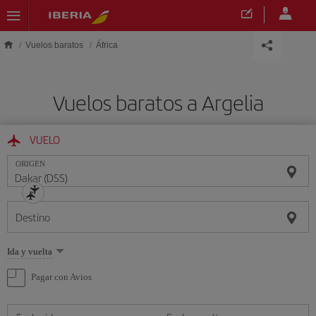
Saltar al contenido principal
Vuelos baratos
África
Vuelos baratos a Argelia
VUELO
ORIGEN
Destino
Seleccione
Ida y vuelta
una
opción
Pagar con Avios