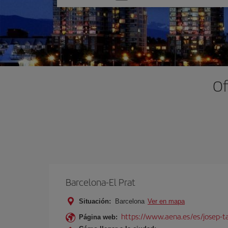
una
opción
Of
Barcelona-El Prat
Situación:
Barcelona
Ver en mapa
https://www.aena.es/es/josep-ta
Página web: