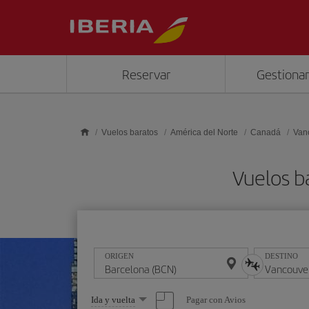
Saltar al contenido principal
Reservar
Gestionar
Vuelos baratos
América del Norte
Canadá
Van
Vuelos b
ORIGEN
DESTINO
Seleccione
Pagar con Avios
Ida y vuelta