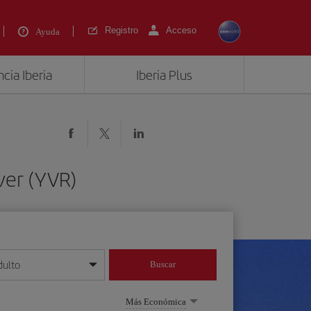
Registro
Acceso
Ayuda
cia Iberia
Iberia Plus
ver (YVR)
dulto
Buscar
o día/mes/año
Más Económica