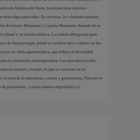
ndes de América del Norte, hasta practicar deportes
r tiene algo para todos. En invierno, los visitantes pueden
ntañas de Grouse Mountain y Cypress Mountain. Además de su
 cultural y su escena artística. La ciudad alberga una gran
useo de Antropología, donde se exhiben arte y objetos de las
a por su oferta gastronómica, que refleja su diversidad
 hasta la canadiense contemporánea. Los mercados locales,
ductos frescos y locales, lo que la convierte en un
Con su mezcla de naturaleza, cultura y gastronomía, Vancouver
a de posponerlo: ¡vuelos baratos disponibles ya!