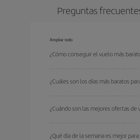
Preguntas frecuentes
Ampliar todo
¿Cómo conseguir el vuelo más barat
Podrás ahorrar en tu billete de avión de Barcelon
las fechas y horarios de ida y vuelta.
¿Cuáles son los días más baratos pa
Para saber qué días te saldrá más económico vol
quieres ir y en qué fechas habías pensado viajar
¿Cuándo son las mejores ofertas de
para que puedas encontrar la mejor oferta. Ademá
más en el precio de tu billete.
Puedes conseguir los vuelos más baratos viajan
periodos de vacaciones escolares son temporada
¿Qué día de la semana es mejor para
precios encontrarás.