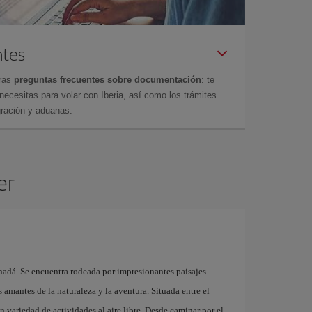
ntes
tras
preguntas frecuentes sobre documentación
: te
cesitas para volar con Iberia, así como los trámites
gración y aduanas.
er
adá. Se encuentra rodeada por impresionantes paisajes
s amantes de la naturaleza y la aventura. Situada entre el
n variedad de actividades al aire libre. Desde caminar por el