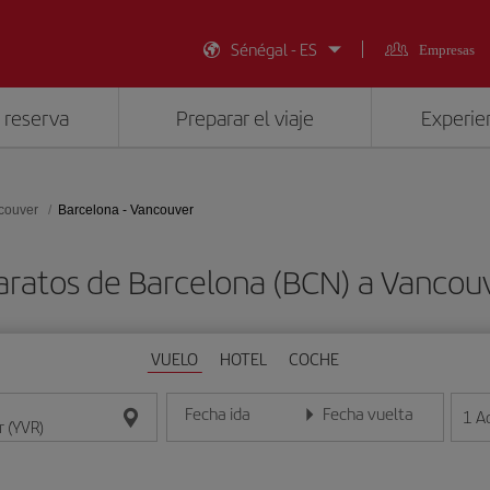
Sénégal - ES
Empresas
 reserva
Preparar el viaje
Experien
couver
Barcelona - Vancouver
aratos de Barcelona (BCN) a Vancou
VUELO
HOTEL
COCHE
Fecha ida
Fecha vuelta
1
A
Introduce la fecha en formato día/mes/año
Introduce la fecha en format