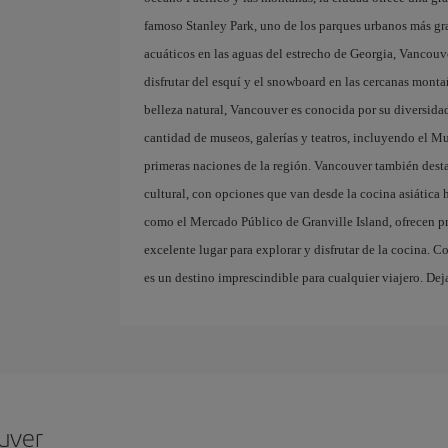
famoso Stanley Park, uno de los parques urbanos más gra
acuáticos en las aguas del estrecho de Georgia, Vancouve
disfrutar del esquí y el snowboard en las cercanas mo
belleza natural, Vancouver es conocida por su diversidad
cantidad de museos, galerías y teatros, incluyendo el M
primeras naciones de la región. Vancouver también destac
cultural, con opciones que van desde la cocina asiática
como el Mercado Público de Granville Island, ofrecen pro
excelente lugar para explorar y disfrutar de la cocina. 
es un destino imprescindible para cualquier viajero. Dej
uver