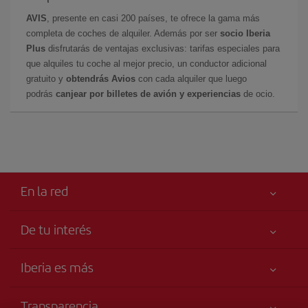
AVIS
, presente en casi 200 países, te ofrece la gama más
completa de coches de alquiler. Además por ser
socio Iberia
Plus
disfrutarás de ventajas exclusivas: tarifas especiales para
que alquiles tu coche al mejor precio, un conductor adicional
gratuito y
obtendrás Avios
con cada alquiler que luego
podrás
canjear por billetes de avión y experiencias
de ocio.
En la red
De tu interés
Tu seguridad es lo primero
Iberia es más
Accesibilidad
Noticias y Novedades
Compromiso de servicio
Transparencia