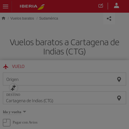
Saltar al contenido principal
Vuelos baratos
Sudamérica
Vuelos baratos a Cartagena de
Indias (CTG)
VUELO
Origen
DESTINO
Seleccione
Ida y vuelta
una
opción
Pagar con Avios