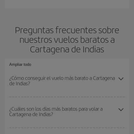
Preguntas frecuentes sobre
nuestros vuelos baratos a
Cartagena de Indias
Ampliar todo
¿Cómo conseguir el vuelo más barato a Cartagena
de Indias?
Podrás ahorrar en tu billete de avión y conseguir el vuelo más
barato si evitas temporadas altas, compras con antelación y
¿Cuáles son los días más baratos para volar a
Cartagena de Indias?
puedes ser flexible con las fechas y horarios de ida y vuelta.
Además, si no tienes decidido un destino concreto para tu viaje,
mira nuestras ofertas y déjate inspirar: seguro que encuentras el
Para saber qué días te saldrá más económico volar, solo tienes
vuelo más barato.