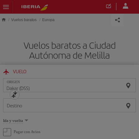
Saltar al contenido principal
Vuelos baratos
Europa
Vuelos baratos a Ciudad
Autónoma de Melilla
VUELO
ORIGEN
Destino
Seleccione
Ida y vuelta
una
opción
Pagar con Avios