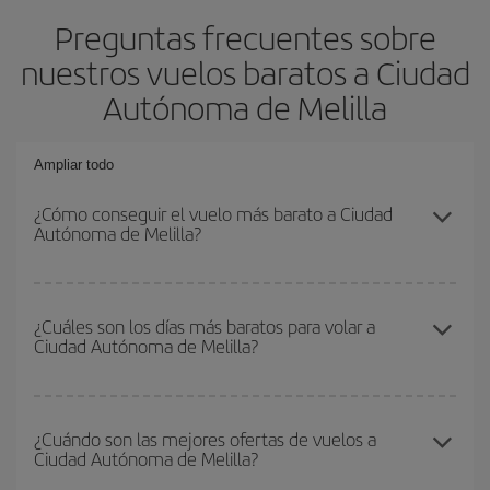
Preguntas frecuentes sobre
nuestros vuelos baratos a Ciudad
Autónoma de Melilla
Ampliar todo
¿Cómo conseguir el vuelo más barato a Ciudad
Autónoma de Melilla?
Podrás ahorrar en tu billete de avión y conseguir el vuelo más
barato si evitas temporadas altas, compras con antelación y
¿Cuáles son los días más baratos para volar a
Ciudad Autónoma de Melilla?
puedes ser flexible con las fechas y horarios de ida y vuelta.
Además, si no tienes decidido un destino concreto para tu viaje,
mira nuestras ofertas y déjate inspirar: seguro que encuentras el
Para saber qué días te saldrá más económico volar, solo tienes
vuelo más barato.
que empezar una consulta en nuestro
buscador de vuelos
¿Cuándo son las mejores ofertas de vuelos a
Ciudad Autónoma de Melilla?
baratos
. Dinos desde dónde vuelas, a dónde quieres ir y en qué
fechas habías pensado viajar. Te mostraremos los vuelos más