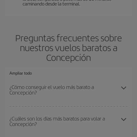
caminando desde la terminal.
Preguntas frecuentes sobre
nuestros vuelos baratos a
Concepción
Ampliar todo
¿Cómo conseguir el vuelo más barato a
Concepción?
Podrás ahorrar en tu billete de avión y conseguir el vuelo más
barato si evitas temporadas altas, compras con antelación y
¿Cuáles son los días más baratos para volar a
Concepción?
puedes ser flexible con las fechas y horarios de ida y vuelta.
Además, si no tienes decidido un destino concreto para tu viaje,
mira nuestras ofertas y déjate inspirar: seguro que encuentras el