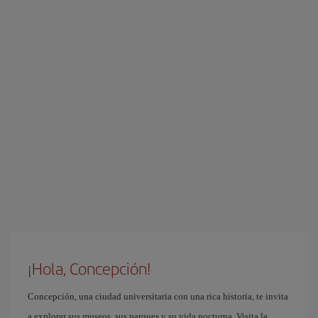
¡Hola, Concepción!
Concepción, una ciudad universitaria con una rica historia, te invita
a explorar sus museos, sus parques y su vida nocturna. Visita la