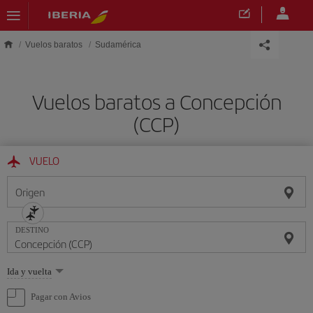
Saltar al contenido principal
Vuelos baratos
Sudamérica
Vuelos baratos a Concepción
(CCP)
VUELO
Origen
DESTINO
Seleccione
Ida y vuelta
una
opción
Pagar con Avios