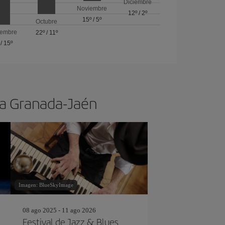
Diciembre
Noviembre
12º
/
2º
15º
/
5º
Octubre
iembre
22º
/
11º
/
15º
s a Granada-Jaén
Imagen: BlueSkyImage
08 ago 2025 - 11 ago 2026
Festival de Jazz & Blues