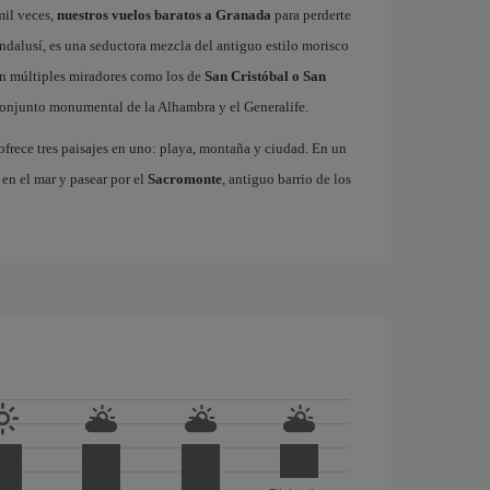
mil veces,
nuestros vuelos baratos a Granada
para perderte
andalusí, es una seductora mezcla del antiguo estilo morisco
on múltiples miradores como los de
San Cristóbal o San
 conjunto monumental de la Alhambra y el Generalife.
frece tres paisajes en uno: playa, montaña y ciudad. En un
 en el mar y pasear por el
Sacromonte
, antiguo barrio de los