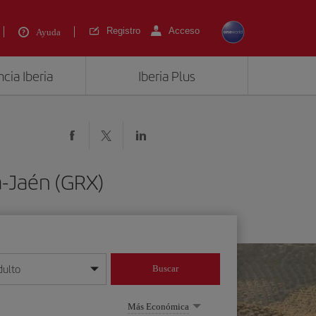
Registro
Acceso
Ayuda
cia Iberia
Iberia Plus
-Jaén (GRX)
dulto
Buscar
o día/mes/año
Más Económica