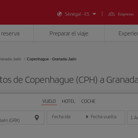
Sénégal - ES
Empresas
 reserva
Preparar el viaje
Experien
ranada-Jaén
Copenhague - Granada-Jaén
atos de Copenhague (CPH) a Granada
VUELO
HOTEL
COCHE
Fecha ida
Fecha vuelta
1
A
Introduce la fecha en formato día/mes/año
Introduce la fecha en format