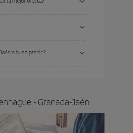
r la mejor oferta?
gunos
horarios
puede que te hagan ahorrar aún
elo y de que las tarifas más baratas (turista)
openhague-Granada-Jaén-dest
.
ra el vuelo más barato.
Jaén a buen precio?
ser flexible.
Lo normal es que
cuanto antes
 poco abiertos, podrás
elegir el precio más
penhague - Granada-Jaén