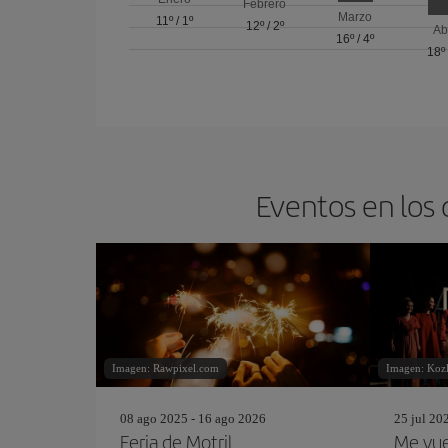
Febrero
Marzo
11º
/
1º
12º
/
2º
Ab
16º
/
4º
18º
Eventos en los 
Imagen: Rawpixel.com
Imagen: Kozl
08 ago 2025 - 16 ago 2026
25 jul 20
Feria de Motril
Me vue