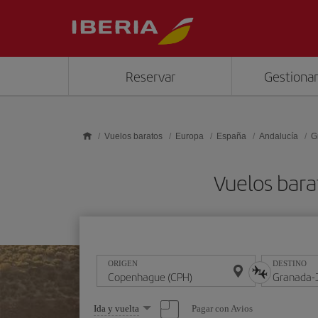
Saltar al contenido principal
Reservar
Gestionar
Vuelos baratos
Europa
España
Andalucía
G
Vuelos bar
ORIGEN
DESTINO
Seleccione
Pagar con Avios
Ida y vuelta