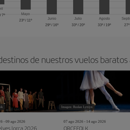
ril
Mayo
/
7º
Junio
Julio
Agosto
Sept
23º
/
11º
29º
/
16º
33º
/
20º
33º
/
19º
27º
destinos de nuestros vuelos barato
ik
Imagen: Ruslan Lytvyn
26 - 09 ago 2026
07 ago 2026 - 14 ago 2026
lves lorca 2026
ORCEFOLK