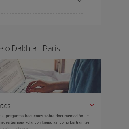
ra el vuelo más barato.
lo Dakhla - París
ntes
tras
preguntas frecuentes sobre documentación
: te
cesitas para volar con Iberia, así como los trámites
gración y aduanas.