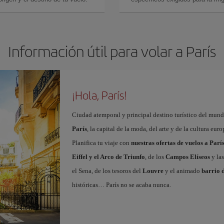
Información útil para volar a París
¡Hola, París!
Ciudad atemporal y principal destino turístico del mundo
París
, la capital de la moda, del arte y de la cultura eu
Planifica tu viaje con
nuestras ofertas de vuelos a Parí
Eiffel y el Arco de Triunfo
, de los
Campos Elíseos
y las
el Sena, de los tesoros del
Louvre
y el animado
barrio 
históricas… París no se acaba nunca.