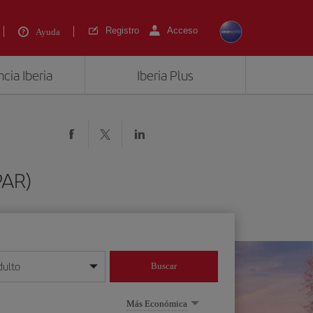
Registro
Acceso
Ayuda
cia Iberia
Iberia Plus
PAR)
dulto
Buscar
o día/mes/año
Más Económica