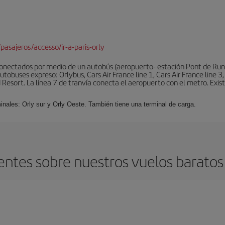
pasajeros/accesso/ir-a-paris-orly
conectados por medio de un autobús (aeropuerto- estación Pont de Rung
obuses expreso: Orlybus, Cars Air France line 1, Cars Air France line 3,
 Resort. La línea 7 de tranvía conecta el aeropuerto con el metro. Exis
minales: Orly sur y Orly Oeste. También tiene una terminal de carga.
ntes sobre nuestros vuelos baratos 