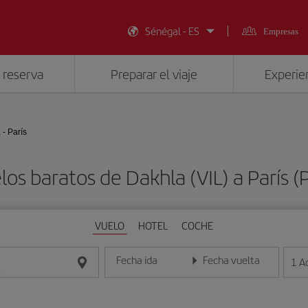
Sénégal - ES
Empresas
 reserva
Preparar el viaje
Experien
 - París
los baratos de Dakhla (VIL) a París (
VUELO
HOTEL
COCHE
Fecha ida
Fecha vuelta
1
A
Introduce la fecha en formato día/mes/año
Introduce la fecha en format