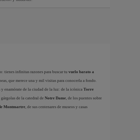
: tienes infinitas razones para buscar tu
vuelo barato a
ropeas, que merece una y mil visitas para conocerla a fondo.
s
y enamórate de la ciudad de la luz: de la icónica
Torre
 gárgolas de la catedral de
Notre Dame
, de los puentes sobre
de Montmartre
, de sus centenares de museos y casas