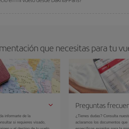
arte el mejor precio según tus necesidades de viaje. La tarifa básica, te asegu
mentación que necesitas para tu vue
Preguntas frecue
da informarte de la
¿Tienes dudas? Consulta nues
sultar si requieres visado,
aclaramos los documentos que ne
rigen y el destino de tu vuelo.
específicos exigidos para la mi