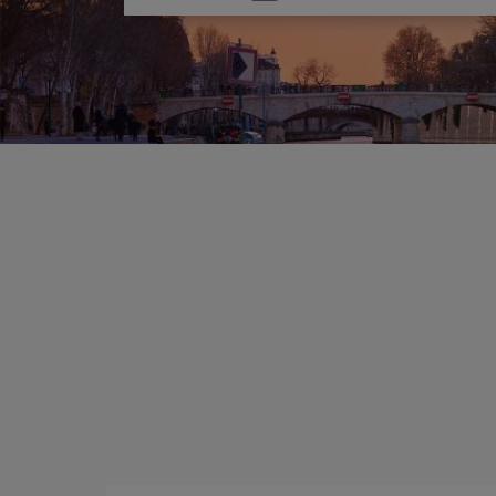
una
opción