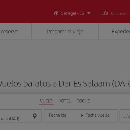
Sénégal - ES
Empresas
 reserva
Preparar el viaje
Experien
Vuelos baratos a Dar Es Salaam (DAR
VUELO
HOTEL
COCHE
Fecha ida
Fecha vuelta
1
A
Introduce la fecha en formato día/mes/año
Introduce la fecha en format