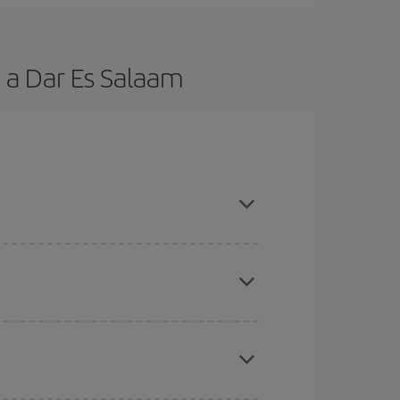
 a Dar Es Salaam
es ser flexible con las fechas y horarios de ida y
cuentras el vuelo más barato.
ratos
. Dinos desde dónde vuelas, a dónde
ra días cercanos
, tanto de ida como de vuelta,
gunos
horarios
puede que te hagan ahorrar aún