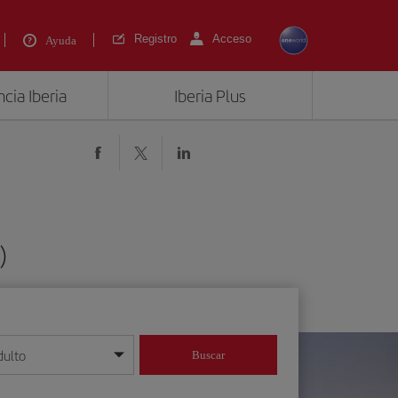
Registro
Acceso
Ayuda
cia Iberia
Iberia Plus
)
dulto
Buscar
o día/mes/año