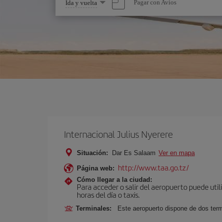
Seleccione
Pagar con Avios
Ida y vuelta
una
opción
Internacional Julius Nyerere
Situación:
Dar Es Salaam
Ver en mapa
http://www.taa.go.tz/
Página web:
Cómo llegar a la ciudad:
Para acceder o salir del aeropuerto puede util
horas del día o taxis.
Terminales:
Este aeropuerto dispone de dos term