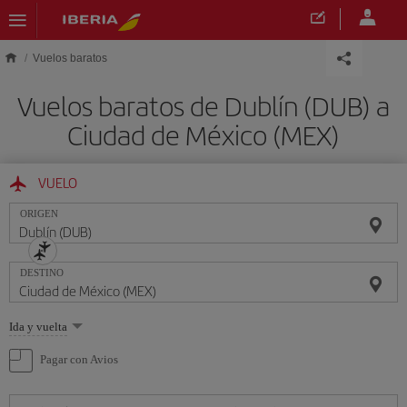
Saltar al contenido principal
Vuelos baratos
Vuelos baratos de Dublín (DUB) a
Ciudad de México (MEX)
VUELO
ORIGEN
DESTINO
Seleccione
Ida y vuelta
una
opción
Pagar con Avios