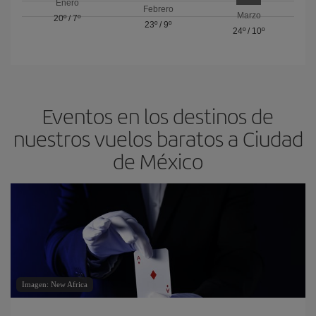
Enero
Febrero
Marzo
20º
/
7º
23º
/
9º
24º
/
10º
Eventos en los destinos de
nuestros vuelos baratos a Ciudad
de México
Imagen: New Africa