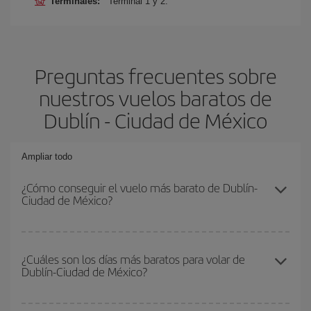
Terminales:
Terminal 1 y 2.
Preguntas frecuentes sobre
nuestros vuelos baratos de
Dublín - Ciudad de México
Ampliar todo
¿Cómo conseguir el vuelo más barato de Dublín-
Ciudad de México?
Podrás ahorrar en tu billete de avión de Dublín-Ciudad de México-
dest y conseguir el vuelo más barato si evitas temporadas altas,
¿Cuáles son los días más baratos para volar de
Dublín-Ciudad de México?
compras con antelación y puedes ser flexible con las fechas y
horarios de ida y vuelta.
Para saber qué días te saldrá más económico volar, solo tienes