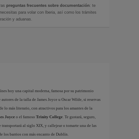
tras
preguntas frecuentes sobre documentación
: te
cesitas para volar con Iberia, así como los trámites
gración y aduanas.
línes hoy una capital moderna, famosa por su patrimonio
autores de la talla de James Joyce u Oscar Wilde, si reservas
de lo más literario, con atractivos para los amantes de la
es Joyce
o el famoso
Trinity College
. Te gustará, seguro,
 transportará al siglo XIX, y callejear o tomarte una de las
de los barrios con más encanto de Dublín.