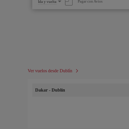
Seleccione
Pagar con Avios
Ida y vuelta
una
opción
Ver vuelos desde Dublín
Dakar
-
Dublín