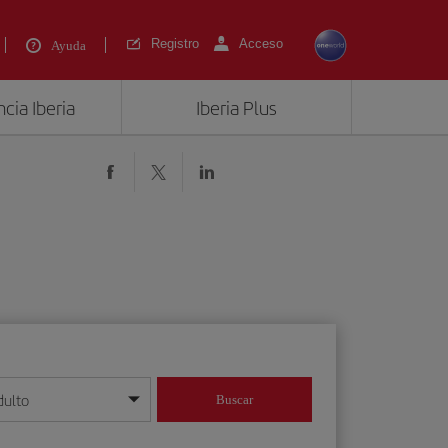
Registro
Acceso
Ayuda
cia Iberia
Iberia Plus
dulto
Buscar
o día/mes/año