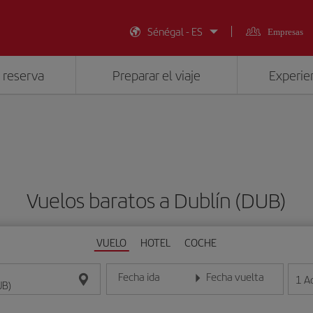
Sénégal - ES
Empresas
 reserva
Preparar el viaje
Experien
Vuelos baratos a Dublín (DUB)
VUELO
HOTEL
COCHE
Fecha ida
Fecha vuelta
1
A
Introduce la fecha en formato día/mes/año
Introduce la fecha en format