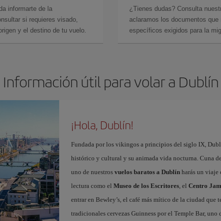
da informarte de la
¿Tienes dudas? Consulta nues
sultar si requieres visado,
aclaramos los documentos que ne
rigen y el destino de tu vuelo.
específicos exigidos para la mi
Información útil para volar a Dublín
¡Hola, Dublín!
Fundada por los vikingos a principios del siglo IX, Dub
histórico y cultural y su animada vida nocturna. Cuna de 
uno de nuestros
vuelos baratos a Dublín
harás un viaje 
lectura como el
Museo de los Escritores
, el
Centro Jam
entrar en Bewley’s, el café más mítico de la ciudad que te
tradicionales cervezas Guinness por el Temple Bar, uno 