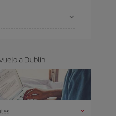
elo y de que las tarifas más baratas (turista)
blín.
ra el vuelo más barato.
vuelo a Dublín
ntes