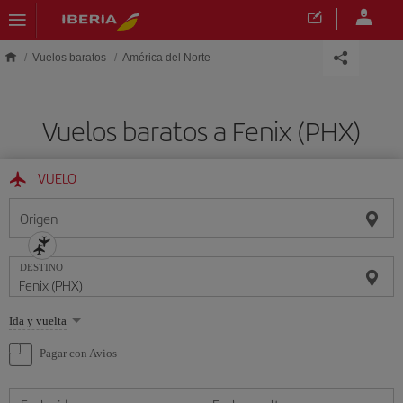
Saltar al contenido principal
Vuelos baratos
América del Norte
Vuelos baratos a Fenix (PHX)
VUELO
Origen
DESTINO
Seleccione
Ida y vuelta
una
opción
Pagar con Avios