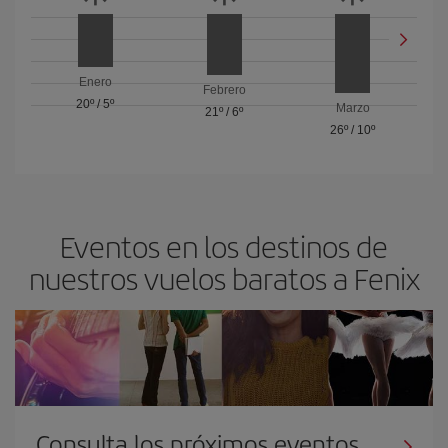
Enero
Febrero
20º
/
5º
Marzo
21º
/
6º
26º
/
10º
Eventos en los destinos de
nuestros vuelos baratos a Fenix
Consulta los próximos eventos