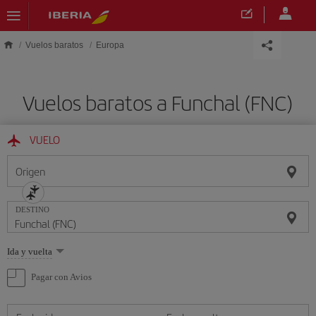
Saltar al contenido principal
Vuelos baratos
Europa
Vuelos baratos a Funchal (FNC)
VUELO
Origen
DESTINO
Seleccione
Ida y vuelta
una
opción
Pagar con Avios