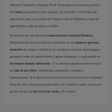
Winston Churchill o Gregory Peck. O escaparse al cercano pueblito
de
Lobos
para probar el pez espada y la “poncha”, la bebida más
típica de la isla, con perdón del famoso vino de Madeira, a base de
aguardiente, caña de azúcar y limón.
Si reservas uno de nuestros
vuelos baratos Funchal-Madeira
,
disfrutarás del mar en todas sus versiones: en sus
famosas piscinas
naturales
de origen volcánico; en sus playas tanto de arena negra y
guijarros como de arena dorada y aguas turquesas; o explorando su
fascinante mundo submarino
. Y su entorno natural interior invita a
la
vida al aire libre
: senderismo, parapente, escalada o
barranquismo. Si lo que quieres es descansar en un exclusivo paraíso
lleno de sol y con arenas medicinales, en 2 horas y cuarto un ferry te
puede llevar a la
isla de Porto Santo
¿Te vienes?