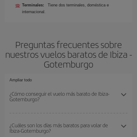
Terminales:
Tiene dos terminales, doméstica e
internacional.
Preguntas frecuentes sobre
nuestros vuelos baratos de Ibiza -
Gotemburgo
Ampliar todo
¿Cómo conseguir el vuelo más barato de Ibiza-
Gotemburgo?
Podrás ahorrar en tu billete de avión de Ibiza-Gotemburgo-dest y
conseguir el vuelo más barato si evitas temporadas altas,
¿Cuáles son los días más baratos para volar de
Ibiza-Gotemburgo?
compras con antelación y puedes ser flexible con las fechas y
horarios de ida y vuelta.