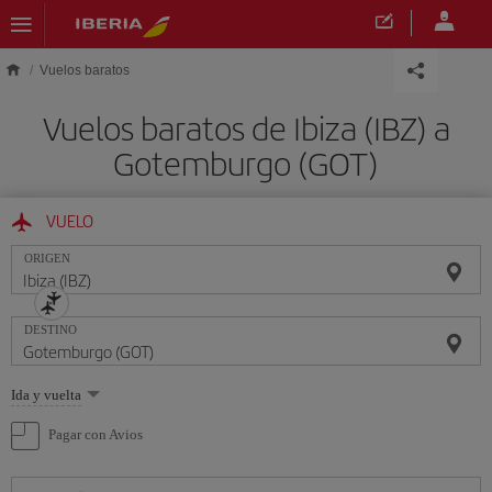
Saltar al contenido principal
Vuelos baratos
Vuelos baratos de Ibiza (IBZ) a
Gotemburgo (GOT)
VUELO
ORIGEN
DESTINO
Seleccione
Ida y vuelta
una
opción
Pagar con Avios