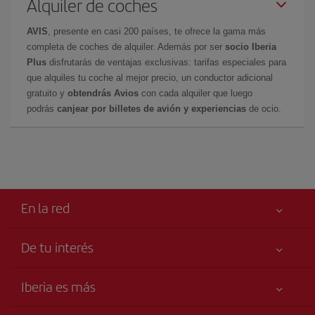
Alquiler de coches
AVIS
, presente en casi 200 países, te ofrece la gama más
completa de coches de alquiler. Además por ser
socio Iberia
Plus
disfrutarás de ventajas exclusivas: tarifas especiales para
que alquiles tu coche al mejor precio, un conductor adicional
gratuito y
obtendrás Avios
con cada alquiler que luego
podrás
canjear por billetes de avión y experiencias
de ocio.
En la red
De tu interés
Tu seguridad es lo primero
Iberia es más
Accesibilidad
Noticias y Novedades