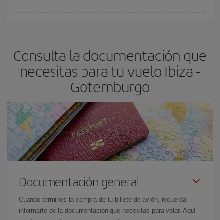
fundamental
para conseguir
vuelos baratos a Ibiza-
En Iberia, tenemos distintas tarifas para garantizarte el mejor
Gotemburgo-dest
.
precio según tus necesidades de viaje. La tarifa básica, te
asegura el vuelo más barato.
Consulta la documentación que
necesitas para tu vuelo Ibiza -
Gotemburgo
Documentación general
Cuando termines la compra de tu billete de avión, recuerda
informarte de la documentación que necesitas para volar. Aquí