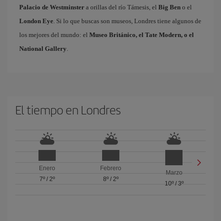
Palacio de Westminster
a orillas del río Támesis, el
Big Ben
o el
London Eye
. Si lo que buscas son museos, Londres tiene algunos de
los mejores del mundo: el
Museo Británico, el Tate Modern, o el
National Gallery
.
El tiempo en Londres
Enero
Febrero
Marzo
7º
/
2º
8º
/
2º
10º
/
3º