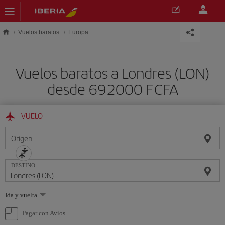
Saltar al contenido principal
Vuelos baratos
Europa
Vuelos baratos a Londres (LON)
desde 692000 F CFA
VUELO
Origen
DESTINO
Seleccione
Ida y vuelta
una
opción
Pagar con Avios