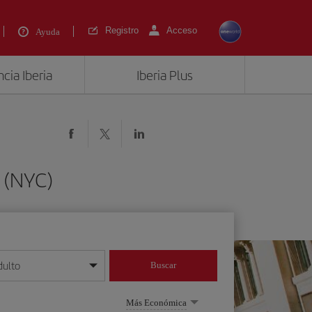
Registro
Acceso
Ayuda
cia Iberia
Iberia Plus
 (NYC)
dulto
Buscar
o día/mes/año
Más Económica