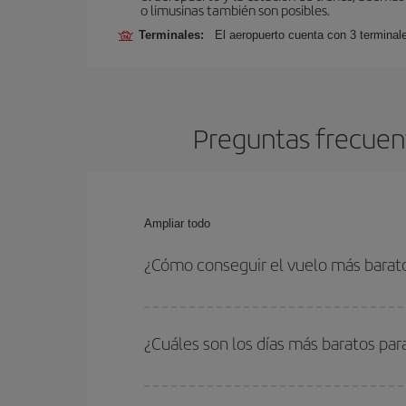
o limusinas también son posibles.
Terminales:
El aeropuerto cuenta con 3 terminal
Preguntas frecuent
Ampliar todo
¿Cómo conseguir el vuelo más barat
Podrás ahorrar en tu billete de avión de Lyon-Nue
fechas y horarios de ida y vuelta.
¿Cuáles son los días más baratos par
Para saber qué días te saldrá más económico vol