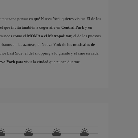
mpezar a pensar en qué Nueva York quieres visitar. El de los
 el que invita también a coger aire en
Central Park
y en
es museos como el
MOMA o el Metropolitan
; el de los puestos
 urbanos en las azoteas; el Nueva York de los
musicales de
owe East Side; el del shopping a lo grande y el cine en cada
ueva York
para vivir la ciudad que nunca duerme.