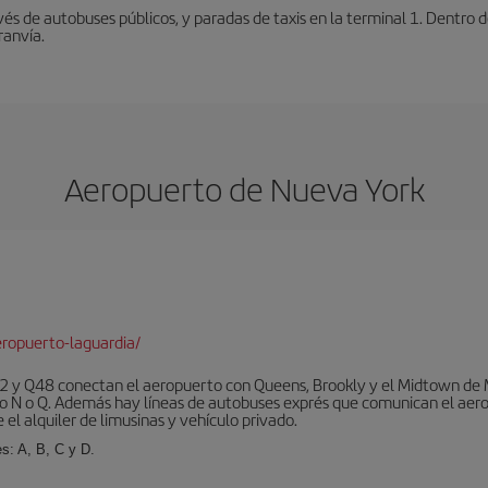
vés de autobuses públicos, y paradas de taxis en la terminal 1. Dentro
ranvía.
Aeropuerto de Nueva York
ropuerto-laguardia/
 y Q48 conectan el aeropuerto con Queens, Brookly y el Midtown de Ma
o N o Q. Además hay líneas de autobuses exprés que comunican el aero
el alquiler de limusinas y vehículo privado.
s: A, B, C y D.