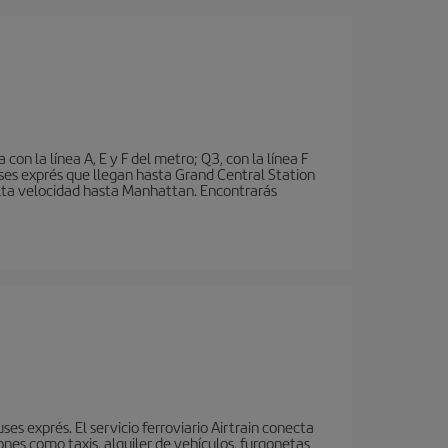
n la línea A, E y F del metro; Q3, con la línea F
ses exprés que llegan hasta Grand Central Station
 alta velocidad hasta Manhattan. Encontrarás
s exprés. El servicio ferroviario Airtrain conecta
nes como taxis, alquiler de vehículos, furgonetas