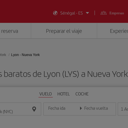
Sénégal - ES
Empresas
 reserva
Preparar el viaje
Experien
York
Lyon - Nueva York
s baratos de Lyon (LYS) a Nueva York
VUELO
HOTEL
COCHE
Fecha ida
Fecha vuelta
1
A
Introduce la fecha en formato día/mes/año
Introduce la fecha en format