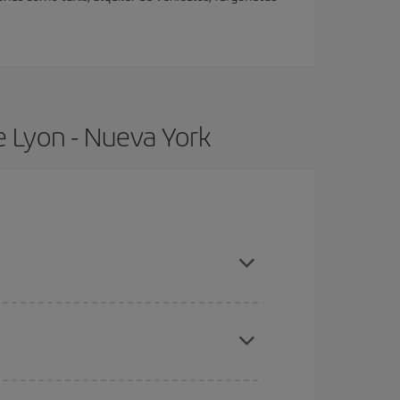
e Lyon - Nueva York
pras con antelación y puedes ser flexible con las
ratos
. Dinos desde dónde vuelas, a dónde