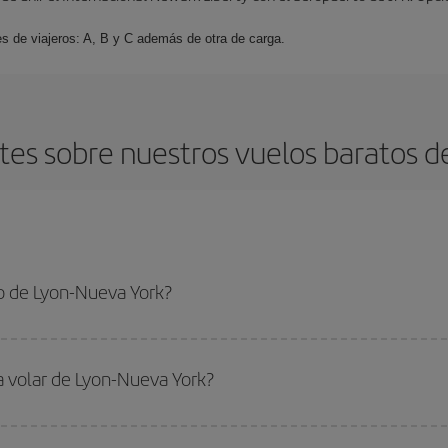
es de viajeros: A, B y C además de otra de carga.
es sobre nuestros vuelos baratos d
o de Lyon-Nueva York?
va York-dest y conseguir el vuelo más barato si evitas temporadas altas, com
a volar de Lyon-Nueva York?
ar, solo tienes que empezar una consulta en nuestro
buscador de vuelos ba