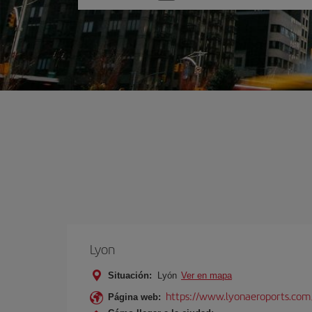
una
opción
Lyon
Situación:
Lyón
Ver en mapa
https://www.lyonaeroports.com
Página web: