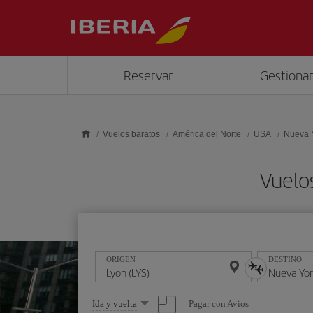
Saltar al contenido principal
Reservar
Gestionar
Vuelos baratos
América del Norte
USA
Nueva 
Vuelo
ORIGEN
DESTINO
Seleccione
Pagar con Avios
Ida y vuelta