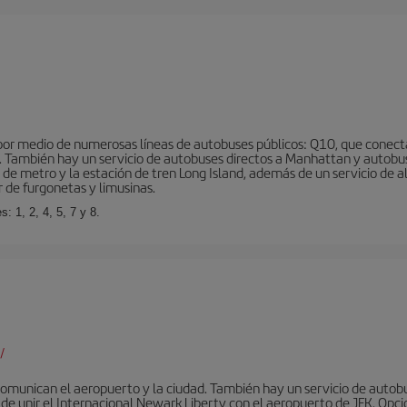
r medio de numerosas líneas de autobuses públicos: Q10, que conecta co
o… También hay un servicio de autobuses directos a Manhattan y autobu
d de metro y la estación de tren Long Island, además de un servicio de
r de furgonetas y limusinas.
: 1, 2, 4, 5, 7 y 8.
/
omunican el aeropuerto y la ciudad. También hay un servicio de autobuse
de unir el Internacional Newark Liberty con el aeropuerto de JFK. Opcio