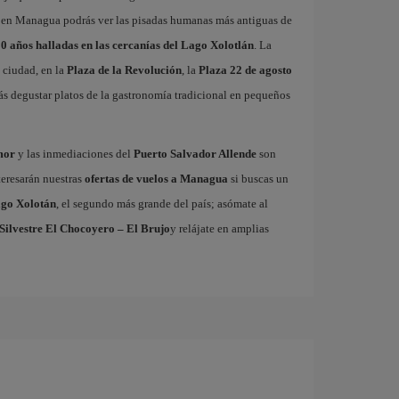
Solo en Managua podrás ver las pisadas humanas más antiguas de
00 años halladas en las cercanías del Lago Xolotlán
. La
a ciudad, en la
Plaza de la Revolución
, la
Plaza 22 de agosto
s degustar platos de la gastronomía tradicional en pequeños
mor
y las inmediaciones del
Puerto Salvador Allende
son
teresarán nuestras
ofertas de vuelos a Managua
si buscas un
go Xolotán
, el segundo más grande del país; asómate al
Silvestre El Chocoyero – El Brujo
y relájate en amplias