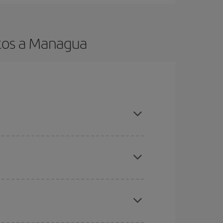
atos a Managua
es ser flexible con las fechas y horarios de ida y
cuentras el vuelo más barato.
ratos
. Dinos desde dónde vuelas, a dónde
ra días cercanos
, tanto de ida como de vuelta,
gunos
horarios
puede que te hagan ahorrar aún