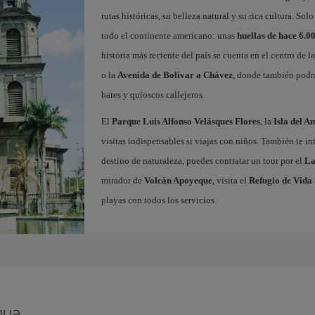
rutas históricas, su belleza natural y su rica cultura. 
todo el continente americano: unas
huellas de hace 6.0
historia más reciente del país se cuenta en el centro de l
o la
Avenida de Bolívar a Chávez
, donde también podrá
bares y quioscos callejeros.
El
Parque Luis Alfonso Velásques Flores
, la
Isla del A
visitas indispensables si viajas con niños. También te in
destino de naturaleza, puedes contratar un tour por el
La
mirador de
Volcán Apoyeque
, visita el
Refugio de Vida 
playas con todos los servicios.
gua