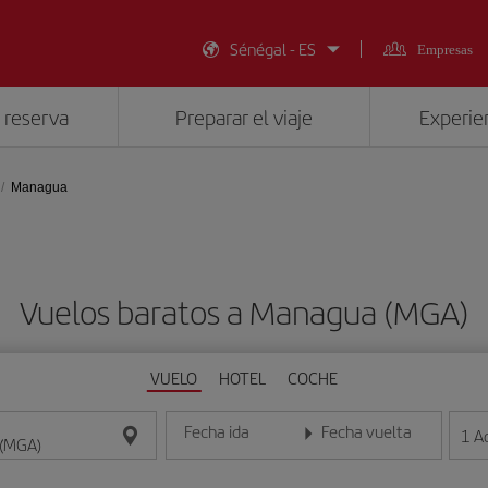
Sénégal - ES
Empresas
 reserva
Preparar el viaje
Experien
Managua
Vuelos baratos a Managua (MGA)
VUELO
HOTEL
COCHE
Fecha ida
Fecha vuelta
1
A
Introduce la fecha en formato día/mes/año
Introduce la fecha en format