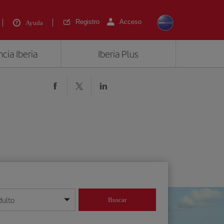
Registro
Acceso
Ayuda
cia Iberia
Iberia Plus
dulto
Buscar
o día/mes/año