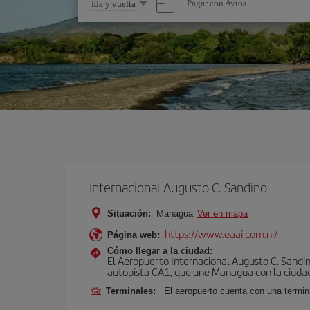
Seleccione
Pagar con Avios
Ida y vuelta
una
opción
Internacional Augusto C. Sandino
Situación:
Managua
Ver en mapa
https://www.eaai.com.ni/
Página web:
Cómo llegar a la ciudad:
El Aeropuerto Internacional Augusto C. Sandin
autopista CA1, que une Managua con la ciudad
Terminales:
El aeropuerto cuenta con una termin