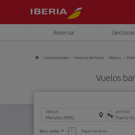
Saltar al contenido principal
Reservar
Gestionar
Vuelos baratos
América del Norte
México
Puert
Vuelos bar
ORIGEN
DESTINO
Seleccione
Pagar con Avios
Ida y vuelta