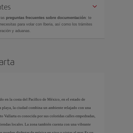
ntes
tras
preguntas frecuentes sobre documentación
: te
cesitas para volar con Iberia, así como los trámites
gración y aduanas.
larta
do en la costa del Pacífico de México, en el estado de
a playa, la ciudad combina un ambiente relajado con una
rto Vallarta es conocida por sus coloridas calles empedradas,
 y tiendas locales. La zona también cuenta con una vibrante
s pueden disfrutar de música en vivo y vistas al mar. Es un