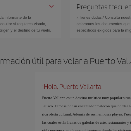
Preguntas frecue
da informarte de la
¿Tienes dudas? Consulta nues
sultar si requieres visado,
aclaramos los documentos que ne
rigen y el destino de tu vuelo.
específicos exigidos para la mi
rmación útil para volar a Puerto Val
¡Hola, Puerto Vallarta!
Puerto Vallarta es un destino turístico muy popular situa
Jalisco. Famosa por su encantador malecón que bordea l
rica oferta cultural. Además de sus hermosas playas, Pue
las cuales están llenas de galerías de arte, restaurantes
vida nocturna, con bares y discotecas donde los visitante