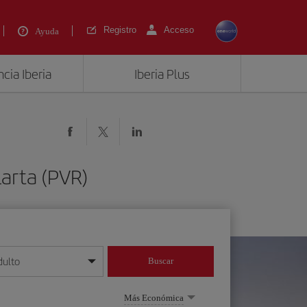
Registro
Acceso
Ayuda
cia Iberia
Iberia Plus
larta (PVR)
dulto
Buscar
o día/mes/año
Más Económica