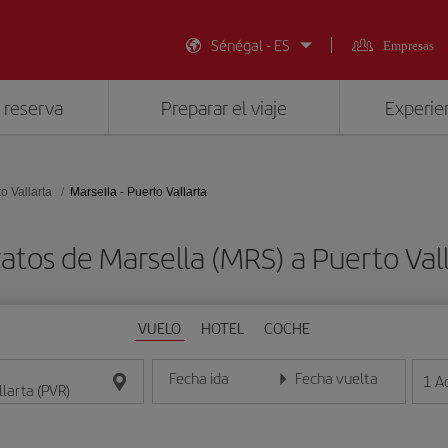
Sénégal - ES
Empresas
 reserva
Preparar el viaje
Experien
o Vallarta
Marsella - Puerto Vallarta
atos de Marsella (MRS) a Puerto Val
VUELO
HOTEL
COCHE
Fecha ida
Fecha vuelta
1
A
Introduce la fecha en formato día/mes/año
Introduce la fecha en format