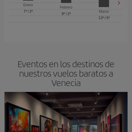
Enero
Febrero
7º
/
2º
Marzo
9º
/
2º
13º
/
5º
Eventos en los destinos de
nuestros vuelos baratos a
Venecia