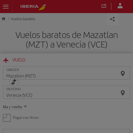
Saltar al contenido principal
Vuelos baratos
Vuelos baratos de Mazatlan
(MZT) a Venecia (VCE)
VUELO
ORIGEN
DESTINO
Seleccione
Ida y vuelta
una
opción
Pagar con Avios