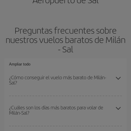
Preguntas frecuentes sobre
nuestros vuelos baratos de Milán
- Sal
Ampliar todo
¿Cómo conseguir el vuelo más barato de Milán-
Sal?
Podrás ahorrar en tu billete de avión de Milán-Sal-dest y conseguir
el vuelo más barato si evitas temporadas altas, compras con
¿Cuáles son los días más baratos para volar de
Milán-Sal?
antelación y puedes ser flexible con las fechas y horarios de ida y
vuelta.
Para saber qué días te saldrá más económico volar, solo tienes