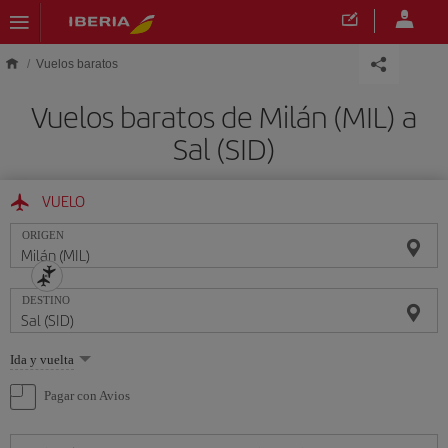
Saltar al contenido principal
Vuelos baratos
Vuelos baratos de Milán (MIL) a
Sal (SID)
VUELO
ORIGEN
DESTINO
Seleccione
Ida y vuelta
una
opción
Pagar con Avios