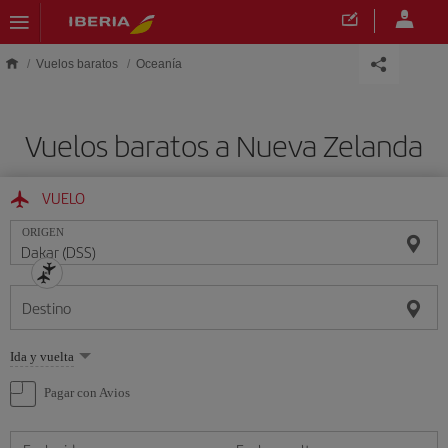
Saltar al contenido principal
Vuelos baratos
Oceanía
Vuelos baratos a Nueva Zelanda
VUELO
ORIGEN
Destino
Seleccione
Ida y vuelta
una
opción
Pagar con Avios