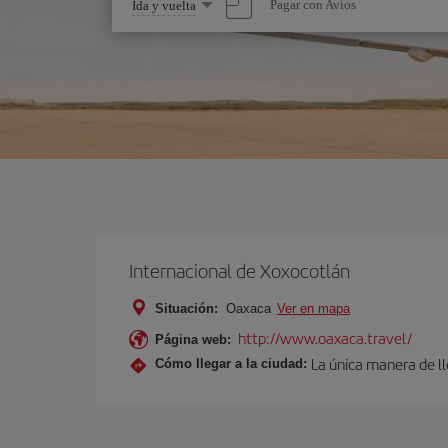
Seleccione
Pagar con Avios
Ida y vuelta
una
opción
Internacional de Xoxocotlán
Situación:
Oaxaca
Ver en mapa
http://www.oaxaca.travel/
Página web:
La única manera de lle
Cómo llegar a la ciudad: