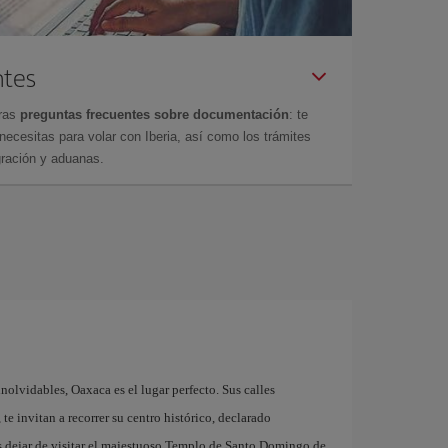
ntes
tras
preguntas frecuentes sobre documentación
: te
cesitas para volar con Iberia, así como los trámites
gración y aduanas.
a
inolvidables, Oaxaca es el lugar perfecto. Sus calles
te invitan a recorrer su centro histórico, declarado
dejar de visitar el majestuoso Templo de Santo Domingo de