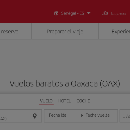
Sénégal - ES
Empresas
 reserva
Preparar el viaje
Experien
Vuelos baratos a Oaxaca (OAX)
VUELO
HOTEL
COCHE
Fecha ida
Fecha vuelta
1
A
Introduce la fecha en formato día/mes/año
Introduce la fecha en format