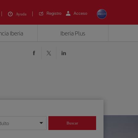
Registro
Acceso
Ayuda
cia Iberia
Iberia Plus
dulto
Buscar
o día/mes/año