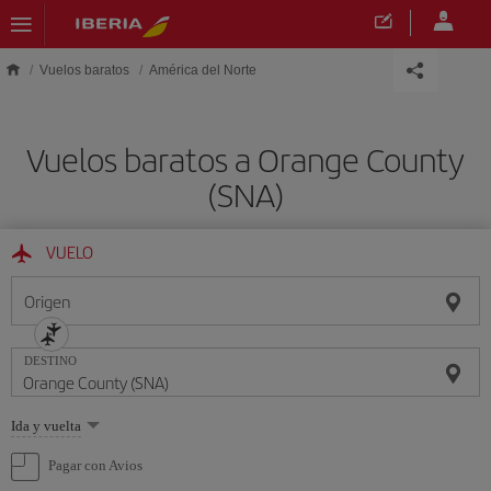
Saltar al contenido principal
Vuelos baratos
América del Norte
Vuelos baratos a Orange County
(SNA)
VUELO
Origen
DESTINO
Seleccione
Ida y vuelta
una
opción
Pagar con Avios