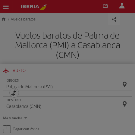
Saltar al contenido principal
Vuelos baratos
Vuelos baratos de Palma de
Mallorca (PMI) a Casablanca
(CMN)
VUELO
ORIGEN
DESTINO
Seleccione
Ida y vuelta
una
opción
Pagar con Avios