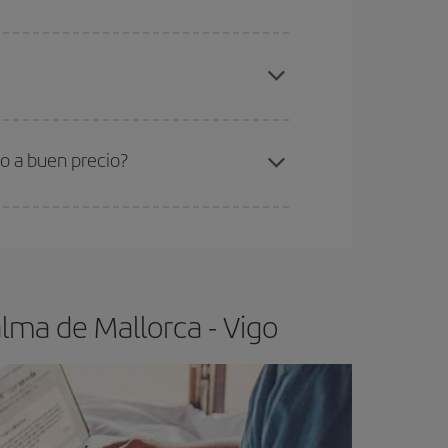
elo y de que las tarifas más baratas (turista)
lma de Mallorca-Vigo-dest
.
ra el vuelo más barato.
o a buen precio?
ser flexible.
Lo normal es que
cuanto antes
 poco abiertos, podrás
elegir el precio más
lma de Mallorca - Vigo