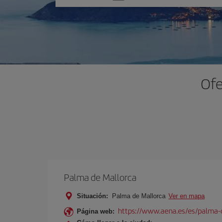
una
opción
Ofe
Palma de Mallorca
Situación:
Palma de Mallorca
Ver en mapa
https://www.aena.es/es/palma-
Página web: