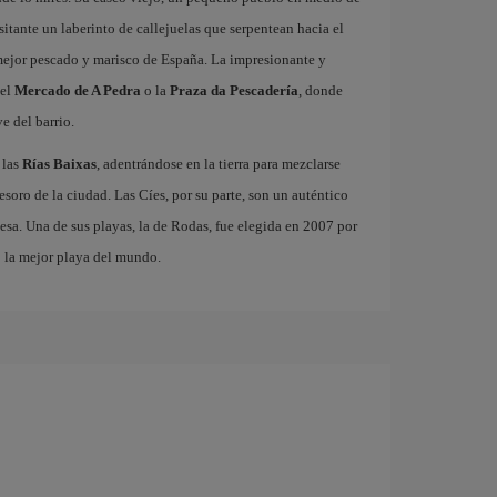
isitante un laberinto de callejuelas que serpentean hacia el
 mejor pescado y marisco de España. La impresionante y
 el
Mercado de A Pedra
o la
Praza da Pescadería
, donde
e del barrio.
 las
Rías Baixas
, adentrándose en la tierra para mezclarse
 tesoro de la ciudad. Las Cíes, por su parte, son un auténtico
esa. Una de sus playas, la de Rodas, fue elegida en 2007 por
o la mejor playa del mundo.