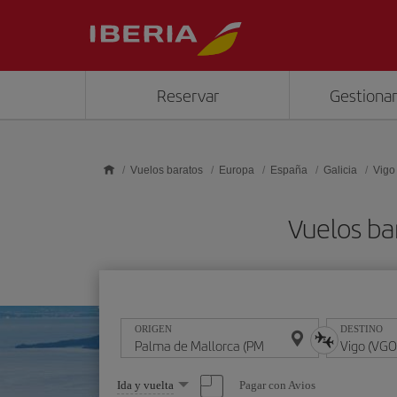
Saltar al contenido principal
Reservar
Gestionar
Vuelos baratos
Europa
España
Galicia
Vigo
Vuelos ba
ORIGEN
DESTINO
Seleccione
Pagar con Avios
Ida y vuelta