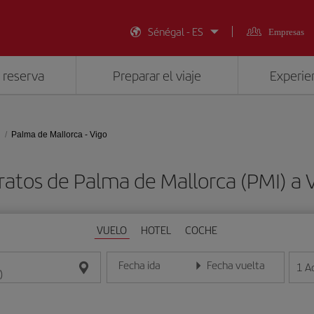
Sénégal - ES
Empresas
 reserva
Preparar el viaje
Experien
Palma de Mallorca - Vigo
ratos de Palma de Mallorca (PMI) a 
VUELO
HOTEL
COCHE
Fecha ida
Fecha vuelta
1
A
Introduce la fecha en formato día/mes/año
Introduce la fecha en format