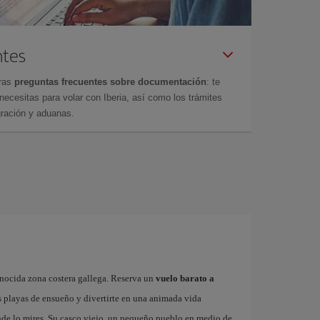
ntes
tras
preguntas frecuentes sobre documentación
: te
cesitas para volar con Iberia, así como los trámites
gración y aduanas.
onocida zona costera gallega. Reserva un
vuelo barato a
s playas de ensueño y divertirte en una animada vida
onde lo mires. Su casco viejo, un pequeño pueblo en medio de