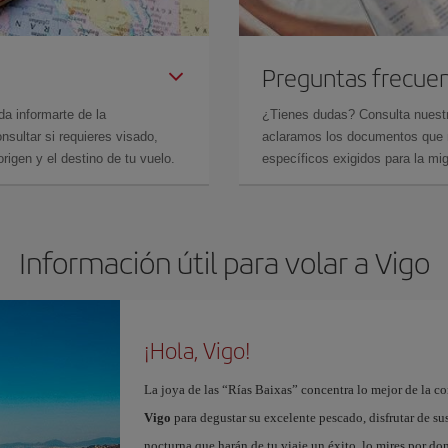
Preguntas frecue
da informarte de la
¿Tienes dudas? Consulta nues
sultar si requieres visado,
aclaramos los documentos que ne
rigen y el destino de tu vuelo.
específicos exigidos para la mi
Información útil para volar a Vigo
¡Hola, Vigo!
La joya de las “Rías Baixas” concentra lo mejor de la c
Vigo
para degustar su excelente pescado, disfrutar de su
nocturna que harán de tu viaje un éxito, lo mires por d