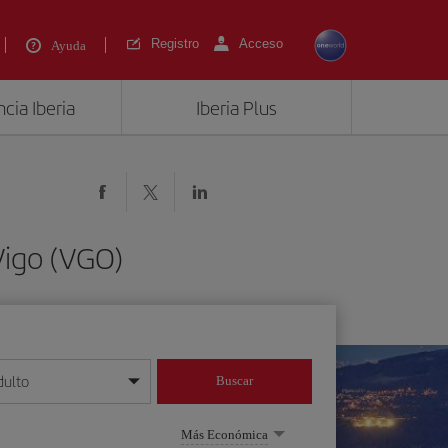
Registro
Acceso
Ayuda
cia Iberia
Iberia Plus
Vigo (VGO)
dulto
Buscar
o día/mes/año
Más Económica