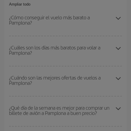
Ampliar todo
¿Cómo conseguir el vuelo más barato a
Pamplona?
Podrás ahorrar en tu billete de avión y conseguir el vuelo más
barato si evitas temporadas altas, compras con antelación y
¿Cuáles son los días más baratos para volar a
Pamplona?
puedes ser flexible con las fechas y horarios de ida y vuelta.
Además, si no tienes decidido un destino concreto para tu viaje,
mira nuestras ofertas y déjate inspirar: seguro que encuentras el
Para saber qué días te saldrá más económico volar, solo tienes
vuelo más barato.
que empezar una consulta en nuestro
buscador de vuelos
¿Cuándo son las mejores ofertas de vuelos a
Pamplona?
baratos
. Dinos desde dónde vuelas, a dónde quieres ir y en qué
fechas habías pensado viajar. Te mostraremos los vuelos más
baratos, no solo
para tu consulta, sino para días cercanos
,
Puedes conseguir los vuelos más baratos viajando
fuera de las
tanto de ida como de vuelta, para que puedas encontrar la mejor
temporadas altas
. Aunque depende de tu destino, por lo general
¿Qué día de la semana es mejor para comprar un
oferta. Además, busca en las diferentes opciones de vuelo que te
billete de avión a Pamplona a buen precio?
las Navidades, la Semana Santa y los periodos de vacaciones
ofrecemos cada día: algunos
horarios
puede que te hagan ahorrar
escolares son temporada alta. Además, sobre todo si estás
aún más en el precio de tu billete.
pensando en una escapada de fin de semana,
cuanto antes
Cualquier día de la semana puedes encontrar vuelos baratos. Las