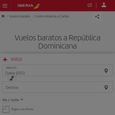
Saltar al contenido principal
Vuelos baratos
Centro América y Caribe
Vuelos baratos a República
Dominicana
VUELO
ORIGEN
Destino
Seleccione
Ida y vuelta
una
opción
Pagar con Avios