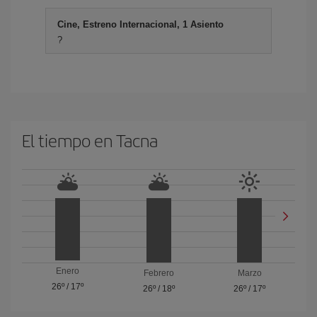
Cine, Estreno Internacional, 1 Asiento
?
El tiempo en Tacna
Enero
Febrero
Marzo
26º
/
17º
26º
/
18º
26º
/
17º