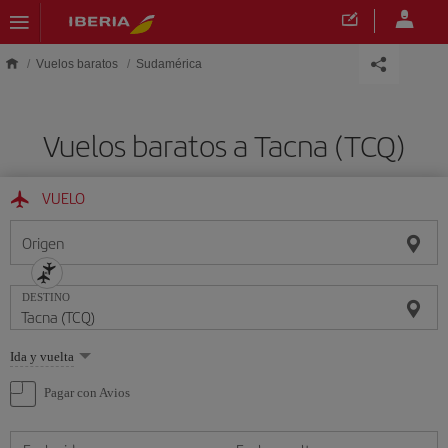
Saltar al contenido principal
Vuelos baratos
Sudamérica
Vuelos baratos a Tacna (TCQ)
VUELO
Origen
DESTINO
Seleccione
Ida y vuelta
una
opción
Pagar con Avios