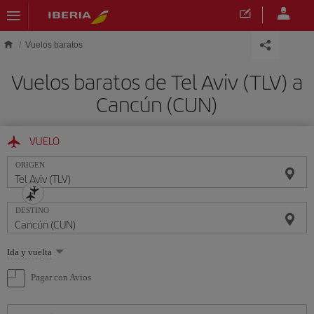
Saltar al contenido principal
Vuelos baratos
Vuelos baratos de Tel Aviv (TLV) a
Cancún (CUN)
VUELO
ORIGEN
DESTINO
Seleccione
Ida y vuelta
una
opción
Pagar con Avios