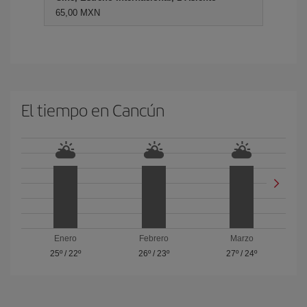
65,00 MXN
El tiempo en Cancún
Enero
Febrero
Marzo
25º
/
22º
26º
/
23º
27º
/
24º