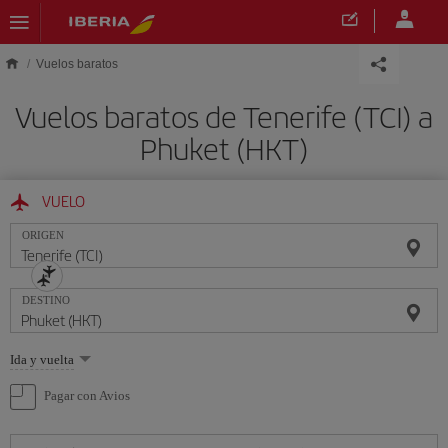
Saltar al contenido principal
Vuelos baratos
Vuelos baratos de Tenerife (TCI) a
Phuket (HKT)
VUELO
ORIGEN
DESTINO
Seleccione
Ida y vuelta
una
opción
Pagar con Avios