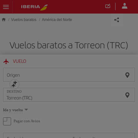
Saltar al contenido principal
Vuelos baratos
América del Norte
Vuelos baratos a Torreon (TRC)
VUELO
Origen
DESTINO
Seleccione
Ida y vuelta
una
opción
Pagar con Avios