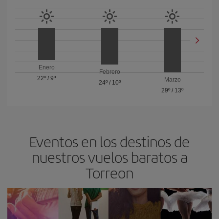
Enero
Febrero
22º
/
9º
Marzo
24º
/
10º
29º
/
13º
Eventos en los destinos de
nuestros vuelos baratos a
Torreon