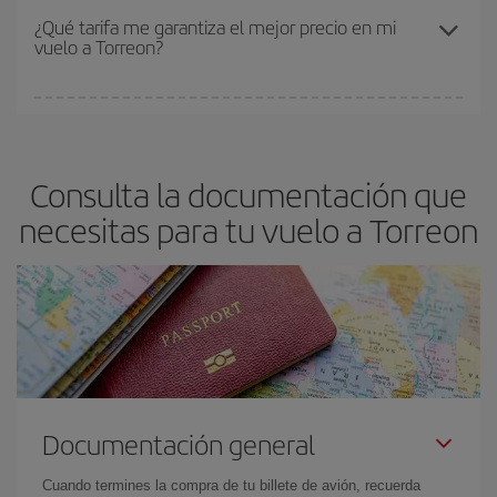
el precio más barato.
Los precios dependen de las plazas que queden libres en el vuelo
¿Qué tarifa me garantiza el mejor precio en mi
vuelo a Torreon?
y de que las tarifas más baratas (turista) estén disponibles o se
vayan agotando. Por eso, comprar con antelación es
fundamental
para conseguir
vuelos baratos a Torreon.
En Iberia, tenemos distintas tarifas para garantizarte el mejor
precio según tus necesidades de viaje. La tarifa básica, te
asegura el vuelo más barato.
Consulta la documentación que
necesitas para tu vuelo a Torreon
Documentación general
Cuando termines la compra de tu billete de avión, recuerda