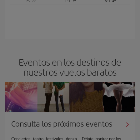
-1º
/
-8º
1º
/
-7º
6º
/
-4º
Eventos en los destinos de
nuestros vuelos baratos
Consulta los próximos eventos
Conciertos, teatro, festivales, danza... Déjate inspirar por los