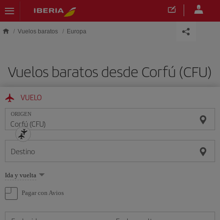
Saltar al contenido principal
Vuelos baratos
Europa
Vuelos baratos desde Corfú (CFU)
VUELO
ORIGEN
Destino
Seleccione
Ida y vuelta
una
opción
Pagar con Avios