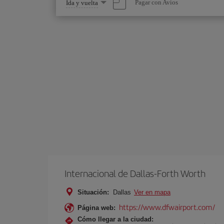
Seleccione
Pagar con Avios
Ida y vuelta
una
opción
Internacional de Dallas-Forth Worth
Situación:
Dallas
Ver en mapa
https://www.dfwairport.com/
Página web:
Cómo llegar a la ciudad: