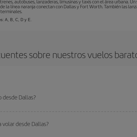
enes, autobuses, lanzaderas, limusinas y taxis con el área urbana. Un 
 de la línea naranja conectan con Dallas y Fort Worth. También las lanz
 terminales.
s: A, B, C, D y E.
uentes sobre nuestros vuelos barat
o desde Dallas?
 el vuelo más barato si evitas temporadas altas, compras con antelación y pued
oncreto para tu viaje, mira nuestras ofertas y déjate inspirar: seguro que en
a volar desde Dallas?