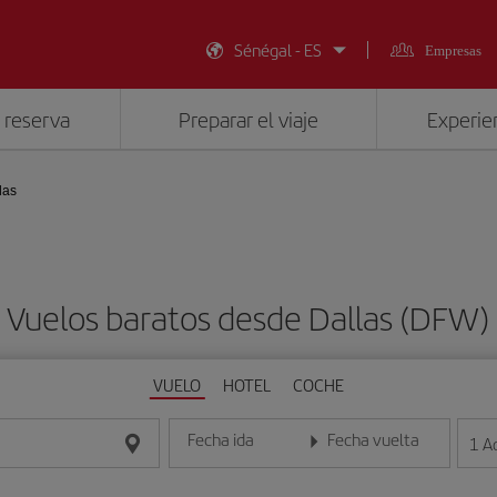
Sénégal - ES
Empresas
 reserva
Preparar el viaje
Experien
las
Vuelos baratos desde Dallas (DFW)
VUELO
HOTEL
COCHE
Fecha ida
Fecha vuelta
1
A
Introduce la fecha en formato día/mes/año
Introduce la fecha en format