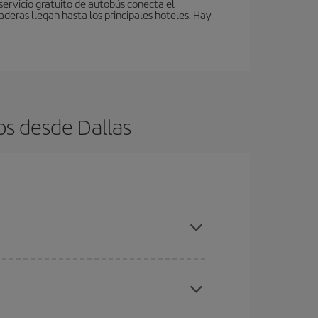
servicio gratuito de autobús conecta el
aderas llegan hasta los principales hoteles. Hay
os desde Dallas
es ser flexible con las fechas y horarios de ida y
cuentras el vuelo más barato.