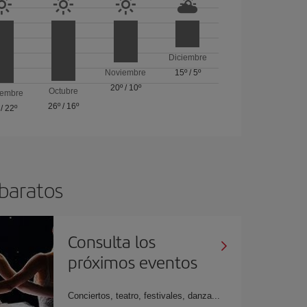
Diciembre
Noviembre
15º
/
5º
20º
/
10º
Octubre
iembre
26º
/
16º
/
22º
 baratos
Consulta los
próximos eventos
Conciertos, teatro, festivales, danza...