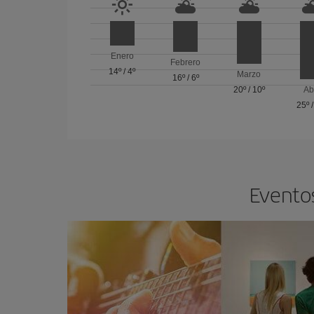
Enero
Febrero
14º
/
4º
Marzo
16º
/
6º
20º
/
10º
Ab
25º
Eventos