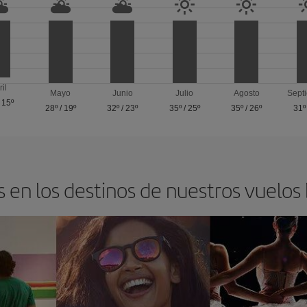
ril
Mayo
Junio
Julio
Agosto
Sept
/
15º
28º
/
19º
32º
/
23º
35º
/
25º
35º
/
26º
31º
 en los destinos de nuestros vuelos