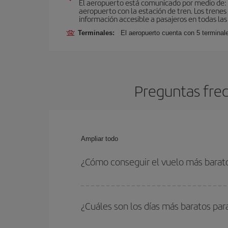
El aeropuerto está comunicado por medio de: tr
aeropuerto con la estación de tren. Los trenes
información accesible a pasajeros en todas las
Terminales:
El aeropuerto cuenta con 5 terminale
Preguntas frec
Ampliar todo
¿Cómo conseguir el vuelo más barat
Podrás ahorrar en tu billete de avión y conseguir
vuelta. Además, si no tienes decidido un destino c
¿Cuáles son los días más baratos par