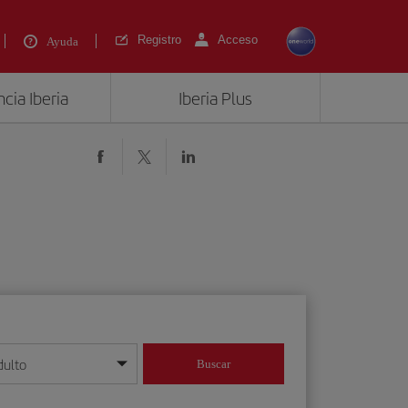
Registro
Acceso
Ayuda
cia Iberia
Iberia Plus
dulto
Buscar
o día/mes/año