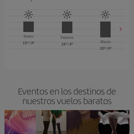
Enero
Febrero
Marzo
15º
/
3º
16º
/
4º
20º
/
6º
Eventos en los destinos de
nuestros vuelos baratos