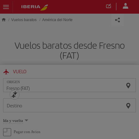
Saltar al contenido principal
Vuelos baratos
América del Norte
Vuelos baratos desde Fresno
(FAT)
VUELO
ORIGEN
Destino
Seleccione
Ida y vuelta
una
opción
Pagar con Avios