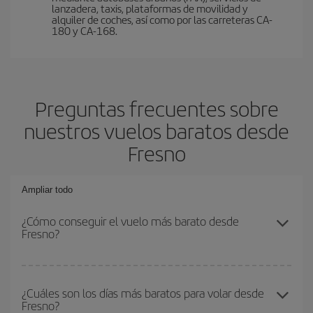
lanzadera, taxis, plataformas de movilidad y
alquiler de coches, así como por las carreteras CA-
180 y CA-168.
Preguntas frecuentes sobre
nuestros vuelos baratos desde
Fresno
Ampliar todo
¿Cómo conseguir el vuelo más barato desde
Fresno?
Podrás ahorrar en tu billete de avión y conseguir el vuelo más
barato si evitas temporadas altas, compras con antelación y
¿Cuáles son los días más baratos para volar desde
Fresno?
puedes ser flexible con las fechas y horarios de ida y vuelta.