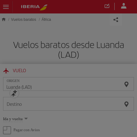
Saltar al contenido principal
Vuelos baratos
África
Vuelos baratos desde Luanda
(LAD)
VUELO
ORIGEN
Destino
Seleccione
Ida y vuelta
una
opción
Pagar con Avios