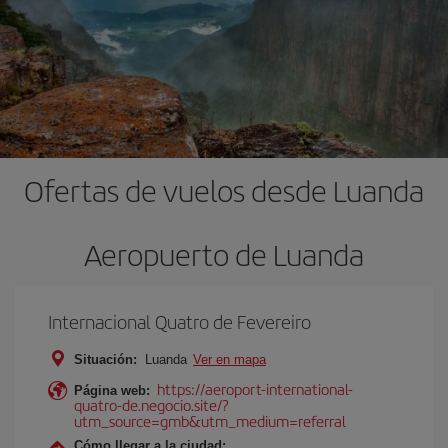
Ofertas de vuelos desde Luanda
Aeropuerto de Luanda
Internacional Quatro de Fevereiro
Situación:
Luanda
Ver en mapa
https://aeroport-international-
Página web:
quatro-de.negocio.site/?
utm_source=gmb&utm_medium=referral
Cómo llegar a la ciudad: