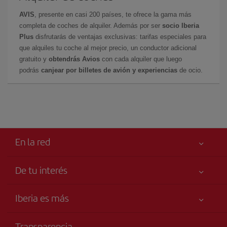
AVIS
, presente en casi 200 países, te ofrece la gama más
completa de coches de alquiler. Además por ser
socio Iberia
Plus
disfrutarás de ventajas exclusivas: tarifas especiales para
que alquiles tu coche al mejor precio, un conductor adicional
gratuito y
obtendrás Avios
con cada alquiler que luego
podrás
canjear por billetes de avión y experiencias
de ocio.
En la red
De tu interés
Tu seguridad es lo primero
Iberia es más
Accesibilidad
Noticias y Novedades
Compromiso de servicio
Transparencia