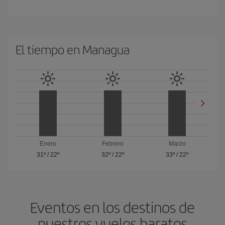
El tiempo en Managua
Enero
Febrero
Marzo
31º
/
22º
32º
/
22º
33º
/
22º
Eventos en los destinos de
nuestros vuelos baratos