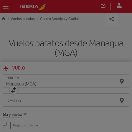
Saltar al contenido principal
Vuelos baratos
Centro América y Caribe
Vuelos baratos desde Managua
(MGA)
VUELO
ORIGEN
Destino
Seleccione
Ida y vuelta
una
opción
Pagar con Avios