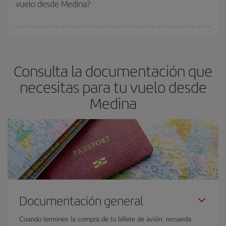
vuelo desde Medina?
y de que las tarifas más baratas (turista) estén disponibles o se
vayan agotando. Por eso, comprar con antelación es
fundamental
para conseguir
vuelos baratos a Medina.
En Iberia, tenemos distintas tarifas para garantizarte el mejor
precio según tus necesidades de viaje. La tarifa básica, te
asegura el vuelo más barato.
Consulta la documentación que
necesitas para tu vuelo desde
Medina
Documentación general
Cuando termines la compra de tu billete de avión, recuerda