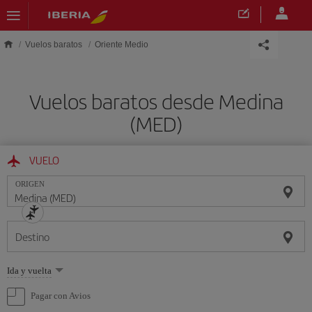
Saltar al contenido principal
Vuelos baratos
Oriente Medio
Vuelos baratos desde Medina
(MED)
VUELO
ORIGEN
Destino
Seleccione
Ida y vuelta
una
opción
Pagar con Avios