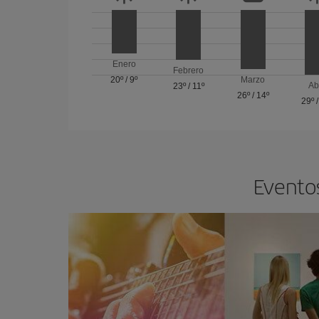
Enero
Febrero
20º
/
9º
Marzo
Ab
23º
/
11º
26º
/
14º
29º
Eventos