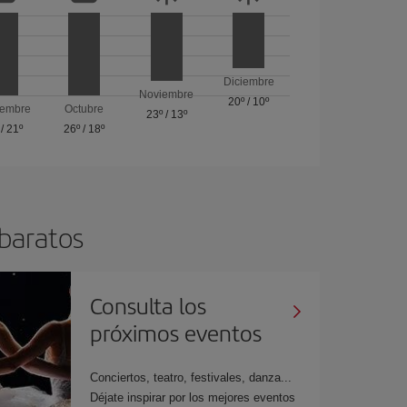
Diciembre
Noviembre
20º
/
10º
iembre
Octubre
23º
/
13º
/
21º
26º
/
18º
 baratos
Consulta los
próximos eventos
Conciertos, teatro, festivales, danza...
Déjate inspirar por los mejores eventos