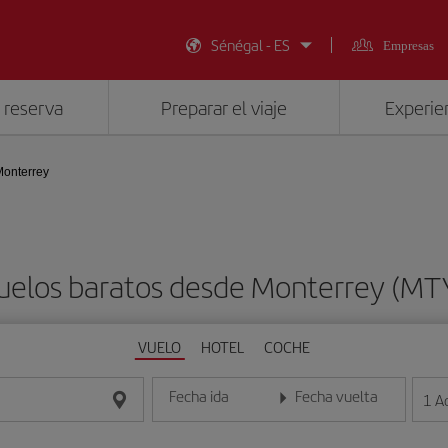
Sénégal - ES
Empresas
 reserva
Preparar el viaje
Experien
onterrey
uelos baratos desde Monterrey (MT
VUELO
HOTEL
COCHE
Fecha ida
Fecha vuelta
1
A
Introduce la fecha en formato día/mes/año
Introduce la fecha en format