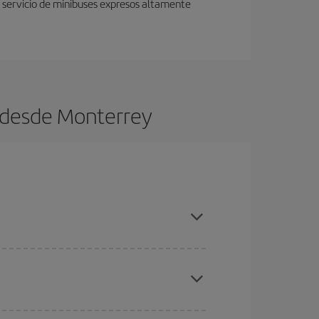
n servicio de minibuses expresos altamente
s desde Monterrey
es ser flexible con las fechas y horarios de ida y
cuentras el vuelo más barato.
ratos
. Dinos desde dónde vuelas, a dónde