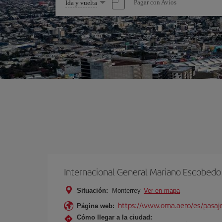
Seleccione
Pagar con Avios
Ida y vuelta
una
opción
Internacional General Mariano Escobedo
Situación:
Monterrey
Ver en mapa
https://www.oma.aero/es/pasaj
Página web:
Cómo llegar a la ciudad: