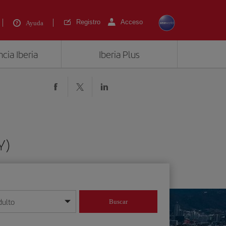
Registro
Acceso
Ayuda
cia Iberia
Iberia Plus
Y)
dulto
Buscar
o día/mes/año