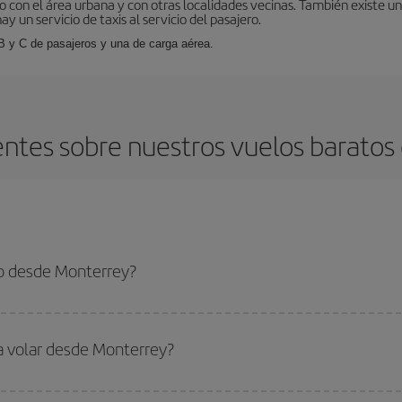
con el área urbana y con otras localidades vecinas. También existe u
 un servicio de taxis al servicio del pasajero.
 B y C de pasajeros y una de carga aérea.
ntes sobre nuestros vuelos barato
o desde Monterrey?
 el vuelo más barato si evitas temporadas altas, compras con antelación y pued
oncreto para tu viaje, mira nuestras ofertas y déjate inspirar: seguro que en
ra volar desde Monterrey?
ar, solo tienes que empezar una consulta en nuestro
buscador de vuelos ba