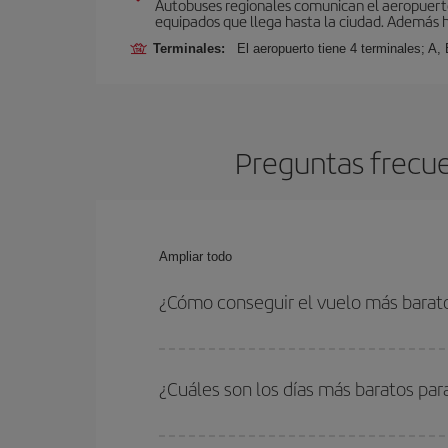
Autobuses regionales comunican el aeropuerto 
equipados que llega hasta la ciudad. Además hay
Terminales:
El aeropuerto tiene 4 terminales; A,
Preguntas frecue
Ampliar todo
¿Cómo conseguir el vuelo más barat
Podrás ahorrar en tu billete de avión y conseguir
vuelta. Además, si no tienes decidido un destino c
¿Cuáles son los días más baratos pa
Para saber qué días te saldrá más económico vol