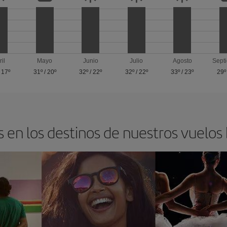
ril
Mayo
Junio
Julio
Agosto
Sept
/
17º
31º
/
20º
32º
/
22º
32º
/
22º
33º
/
23º
29º
 en los destinos de nuestros vuelos