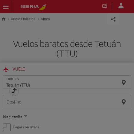
Saltar al contenido principal
Vuelos baratos
África
Vuelos baratos desde Tetuán
(TTU)
VUELO
ORIGEN
Destino
Seleccione
Ida y vuelta
una
opción
Pagar con Avios