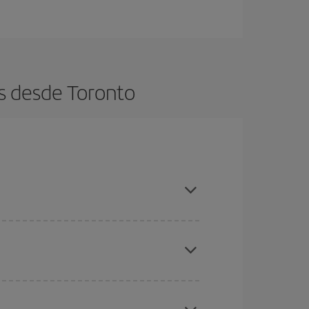
s desde Toronto
es ser flexible con las fechas y horarios de ida y
cuentras el vuelo más barato.
ratos
. Dinos desde dónde vuelas, a dónde
ra días cercanos
, tanto de ida como de vuelta,