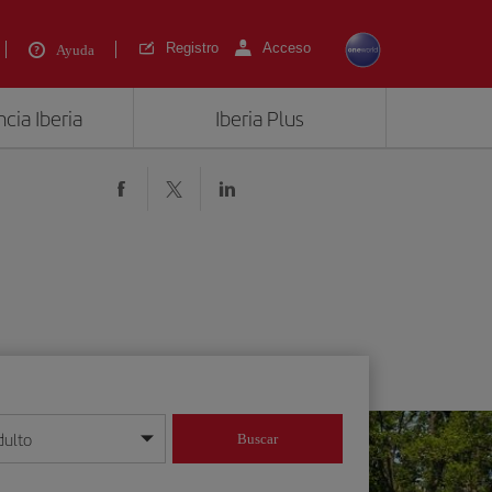
Registro
Acceso
Ayuda
cia Iberia
Iberia Plus
)
dulto
Buscar
o día/mes/año