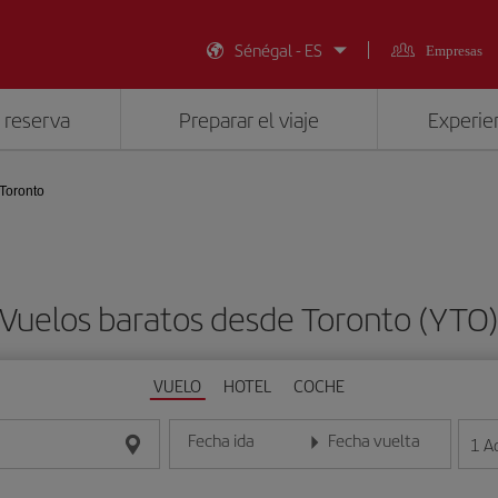
Sénégal - ES
Empresas
 reserva
Preparar el viaje
Experien
Toronto
Vuelos baratos desde Toronto (YTO
VUELO
HOTEL
COCHE
Fecha ida
Fecha vuelta
1
A
Introduce la fecha en formato día/mes/año
Introduce la fecha en format