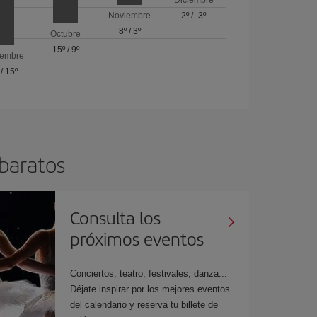
Noviembre
2º
/
-3º
8º
/
3º
Octubre
15º
/
9º
iembre
/
15º
 baratos
Consulta los
próximos eventos
Conciertos, teatro, festivales, danza...
Déjate inspirar por los mejores eventos
del calendario y reserva tu billete de