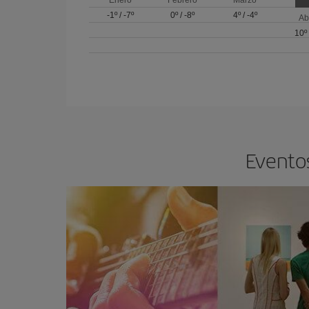
-1º
/
-7º
0º
/
-8º
4º
/
-4º
Ab
10º
Eventos