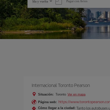
Seleccione
Pagar con Avios
Ida y vuelta
una
opción
Internacional Toronto Pearson
Situación:
Toronto
Ver en mapa
https://www.torontopearson.co
Página web:
Tanto los autobuses 
Cómo llegar a la ciudad: