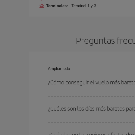
Terminales:
Terminal 1 y 3.
Preguntas frec
Ampliar todo
¿Cómo conseguir el vuelo más barat
Podrás ahorrar en tu billete de avión y conseguir
vuelta. Además, si no tienes decidido un destino c
¿Cuáles son los días más baratos par
Para saber qué días te saldrá más económico vol
quieres ir y en qué fechas habías pensado viajar
¿Cuándo son las mejores ofertas de 