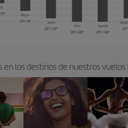
ril
/
2º
Mayo
17º
/
9º
Junio
Sept
Julio
Agosto
22º
/
15º
22º
26º
/
18º
25º
/
18º
 en los destinos de nuestros vuelos