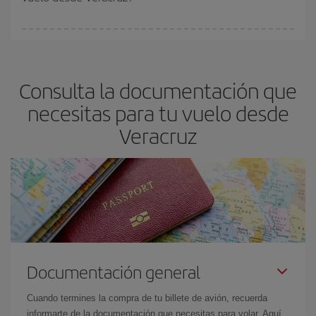
vayan agotando. Por eso, comprar con antelación es
fundamental
para conseguir
vuelos baratos a Veracruz.
En Iberia, tenemos distintas tarifas para garantizarte el mejor
precio según tus necesidades de viaje. La tarifa básica, te
asegura el vuelo más barato.
Consulta la documentación que
necesitas para tu vuelo desde
Veracruz
Documentación general
Cuando termines la compra de tu billete de avión, recuerda
informarte de la documentación que necesitas para volar. Aquí