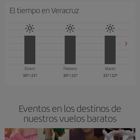
El tiempo en Veracruz
Enero
Febrero
Marzo
30º
/
21º
30º
/
21º
31º
/
22º
Eventos en los destinos de
nuestros vuelos baratos