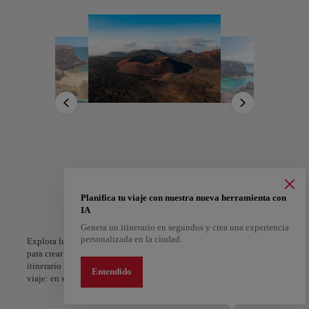
reino de roca fundida y energía ardiente que sobrecoge. El legado
artístico de César Manrique transforma la isla en una galería viva—
Jameos del Agua, el Mirador del Río y otras obras que celebran el
paisaje sin dominarlo.
Desde las playas doradas de Papagayo hasta los viñedos de La Geria,
cultivados sobre ceniza volcánica, Lanzarote ofrece un ritmo propio.
Arte, tierra y espíritu se entrelazan aquí, conquistando al viajero no
solo con la vista, sino con un profundo sentimiento de pertenencia.
A Coruña
Alicante
España
España
Planifica tu viaje con nuestra nueva herramienta con
IA
Genera un itinerario en segundos y crea una experiencia
personalizada en la ciudad.
Explora lugares, experiencias y marca con el corazón tus favoritos
para crear tu ruta y compartirla. ¿Quieres más ideas? Obtén un
itinerario personalizado según tus intereses y la duración de tu
Entendido
viaje: en sólo dos pasos y descargable en Google Maps.