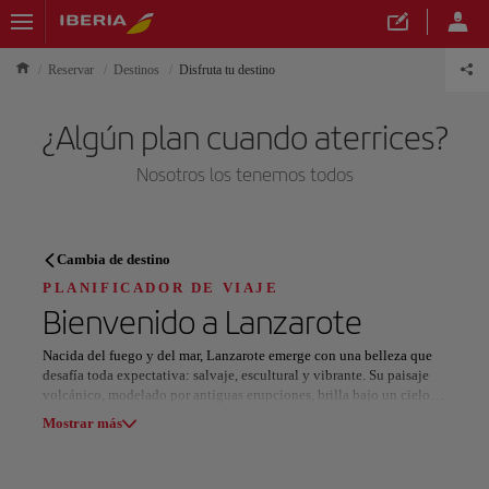
Reservar
Destinos
Disfruta tu destino
¿Algún plan cuando aterrices?
Nosotros los tenemos todos
PLANIFICADOR DE VIAJE
Cambia de destino
Descubre tu próximo destino
PLANIFICADOR DE VIAJE
Bienvenido a
Lanzarote
Nacida del fuego y del mar, Lanzarote emerge con una belleza que
desafía toda expectativa: salvaje, escultural y vibrante. Su paisaje
volcánico, modelado por antiguas erupciones, brilla bajo un cielo
Nuestros destinos
inmenso, donde la visión humana y la naturaleza conviven en
Mostrar lista
Mostrar más
perfecta armonía.
En su corazón se encuentra el Parque Nacional de Timanfaya, un
Todas las áreas
Europa
América del Sur
Norteaméri