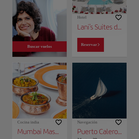
Hotel
Lani's Suites de Luxe - Adults Only
Reservar
Buscar vuelos
Cocina india
Navegación
Mumbai Masala
Puerto Calero Marina52 Super Series Sailing Week