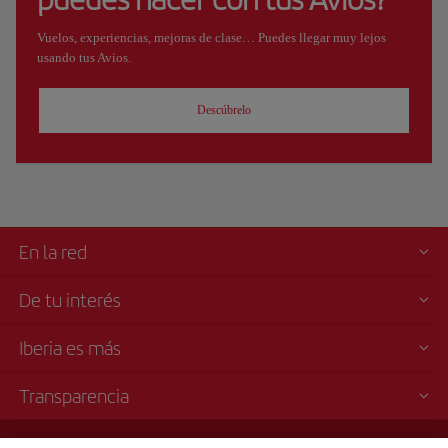
Vuelos, experiencias, mejoras de clase… Puedes llegar muy lejos
usando tus Avios.
Descúbrelo
En la red
De tu interés
Iberia es más
Transparencia
Venta telefónica