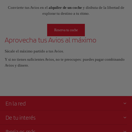
Convierte tus Avios en el
alquiler de un coche
y disfruta de la libertad de
explorar tu destino a tu ritmo.
Reserva tu coche
Aprovecha tus Avios al máximo
Sácale el máximo partido a tus Avios.
Y si no tienes suficientes Avios, no te preocupes: puedes pagar combinando
Avios y dinero.
En la red
De tu interés
Iberia es más