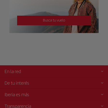
Busca tu vuelo
En la red
De tu interés
Iberia es más
Transparencia