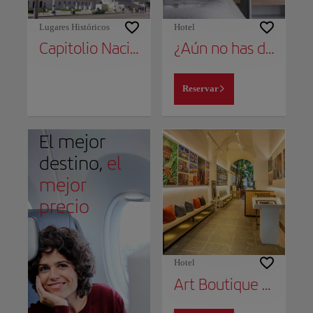
Lugares Históricos
Hotel
Capitolio Nacional
¿Aún no has decidido dónde alojarte?
Reservar
El mejor
destino,
el
mejor
precio
Hotel
Art Boutique Hotel Havana