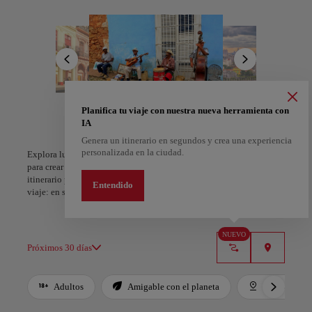
En cada rincón de La Habana se respira música: desde los ritmos de
salsa y jazz en bares tradicionales hasta las melodías de músicos
callejeros que llenan el aire de emoción. Visita la Habana Vieja, un
sitio Patrimonio de la Humanidad, y déjate sorprender por sus
plazas, museos y la calidez de su gente.
La Habana es más que un destino, es una invitación a sumergirse en
una experiencia única donde la historia, la música y la vida
cotidiana se entrelazan en cada paso.
Planifica tu viaje con nuestra nueva herramienta con
A Coruña
Alicante
IA
España
España
Genera un itinerario en segundos y crea una experiencia
personalizada en la ciudad.
Explora lugares, experiencias y marca con el corazón tus favoritos
para crear tu ruta y compartirla. ¿Quieres más ideas? Obtén un
itinerario personalizado según tus intereses y la duración de tu
Entendido
viaje: en sólo dos pasos y descargable en Google Maps.
NUEVO
Próximos 30 días
Adultos
Amigable con el planeta
Destacados
Use left and right arrow keys to move between filters. Press Space or Enter to t