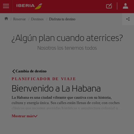
Reservar
Destinos
Disfruta tu destino
¿Algún plan cuando aterrices?
Nosotros los tenemos todos
PLANIFICADOR DE VIAJE
Cambia de destino
Descubre tu próximo destino
PLANIFICADOR DE VIAJE
Bienvenido a
La Habana
La Habana es una ciudad vibrante que cautiva con su historia,
cultura y energía única. Sus calles están llenas de color, con coches
clásicos que recorren avenidas históricas y arquitectura colonial que
Nuestros destinos
te transporta al pasado. Pasea por el Malecón, donde el mar se
Mostrar lista
Mostrar más
mezcla con la brisa y las vistas se convierten en un espectáculo al
atardecer.
Todas las áreas
Europa
América del Sur
Norteaméri