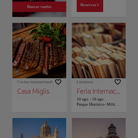
Reservar
Buscar vuelos
Cocina internacional
Literatura
Casa Miglis
Feria Internacional del Libro de La Habana
10 ago.
-
16 ago.
Parque Histórico- Militar Morro Cabaña