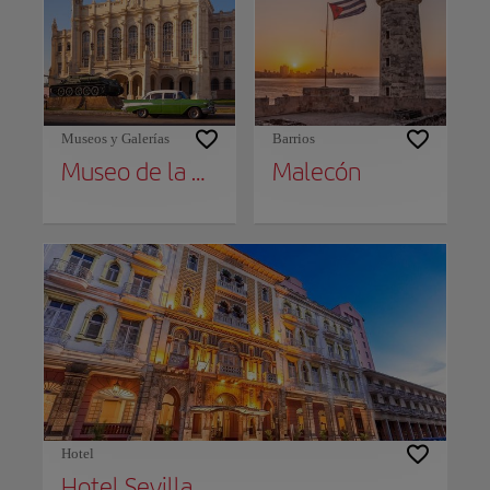
Museos y Galerías
Barrios
Museo de la Revolución y Memorial Granma
Malecón
Hotel
Hotel Sevilla