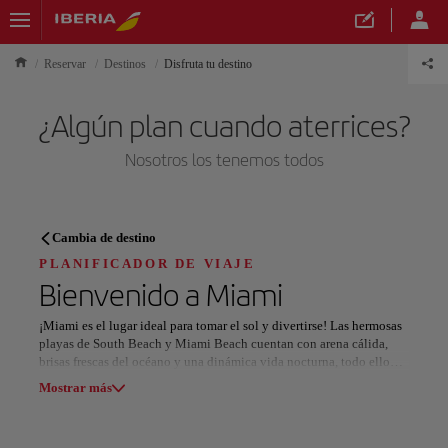
Reservar
Destinos
Disfruta tu destino
¿Algún plan cuando aterrices?
Nosotros los tenemos todos
PLANIFICADOR DE VIAJE
Cambia de destino
Descubre tu próximo destino
PLANIFICADOR DE VIAJE
Bienvenido a
Miami
¡Miami es el lugar ideal para tomar el sol y divertirse! Las hermosas
playas de South Beach y Miami Beach cuentan con arena cálida,
brisas frescas del océano y una dinámica vida nocturna, todo ello
Nuestros destinos
con el telón de fondo de la icónica arquitectura art déco, que añade
Mostrar lista
Mostrar más
un toque de glamour a cualquier aventura.
Más allá de las playas, Miami es un centro de cultura y creatividad.
Todas las áreas
Europa
América del Sur
Norteaméri