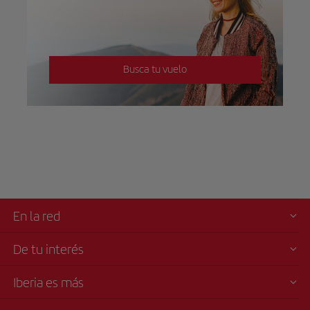
Busca tu vuelo
En la red
De tu interés
Iberia es más