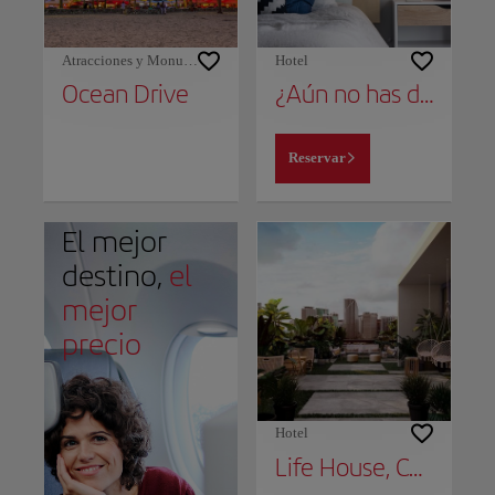
Atracciones y Monumentos
Hotel
Ocean Drive
¿Aún no has decidido dónde alojarte?
Reservar
El mejor
destino,
el
mejor
precio
Hotel
Life House, Collins Park