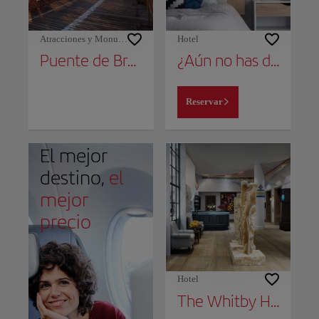
Atracciones y Monumentos
Hotel
Puente de Brooklyn
¿Aún no has decidido dónde alojarte?
Reservar
El mejor
destino,
el
mejor
precio
Hotel
The Whitby Hotel