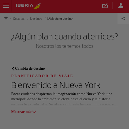
Reservar
Destinos
Disfruta tu destino
¿Algún plan cuando aterrices?
Nosotros los tenemos todos
PLANIFICADOR DE VIAJE
Cambia de destino
Descubre tu próximo destino
PLANIFICADOR DE VIAJE
Bienvenido a
Nueva York
Pocas ciudades despiertan la imaginación como Nueva York, una
metrópoli donde la ambición se eleva hasta el cielo y la historia
resuena bajo cada calle. Su ritmo cambiante fusiona innovación, arte
Nuestros destinos
y diversidad, convirtiéndola en el emblema viviente del espíritu
Mostrar lista
Mostrar más
moderno estadounidense.
Los monumentos de la ciudad son auténticos íconos mundiales. La
Todas las áreas
Europa
América del Sur
Norteaméri