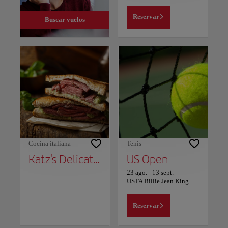
Reservar
Buscar vuelos
Cocina italiana
Tenis
Katz's Delicatessen
US Open
23 ago.
-
13 sept.
USTA Billie Jean King National Tennis Center
Reservar