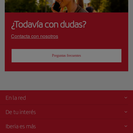
¿Todavía con dudas?
Contacta con nosotros
Preguntas frecuentes
En la red
De tu interés
Iberia es más