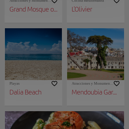
Atracciones y Monumentos
Cocina mediterránea
Grand Mosque of Tangier
L'Olivier
Playas
Atracciones y Monumentos
Dalia Beach
Mendoubia Gardens