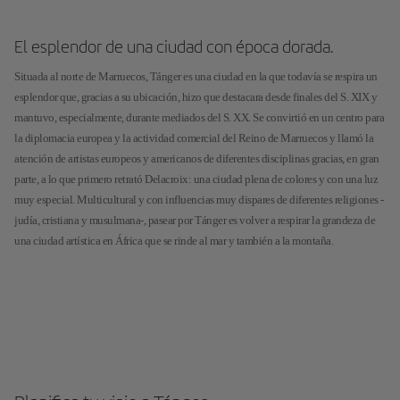
El esplendor de una ciudad con época dorada.
Situada al norte de Marruecos, Tánger es una ciudad en la que todavía se respira un
esplendor que, gracias a su ubicación, hizo que destacara desde finales del S. XIX y
mantuvo, especialmente, durante mediados del S. XX. Se convirtió en un centro para
la diplomacia europea y la actividad comercial del Reino de Marruecos y llamó la
atención de artistas europeos y americanos de diferentes disciplinas gracias, en gran
parte, a lo que primero retrató Delacroix: una ciudad plena de colores y con una luz
muy especial. Multicultural y con influencias muy dispares de diferentes religiones -
judía, cristiana y musulmana-, pasear por Tánger es volver a respirar la grandeza de
una ciudad artística en África que se rinde al mar y también a la montaña.