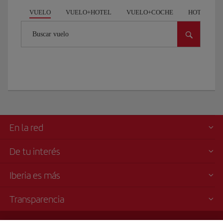
VUELO
VUELO+HOTEL
VUELO+COCHE
HOTEL
Buscar vuelo
En la red
De tu interés
Iberia es más
Transparencia