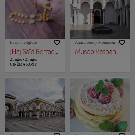
Evento religioso
Atracciones y Monumentos
¡Haj Saïd Berrada en Tánger!
Museo Kasbah
21 ago.
-
21 ago.
CINÉMA ROXY