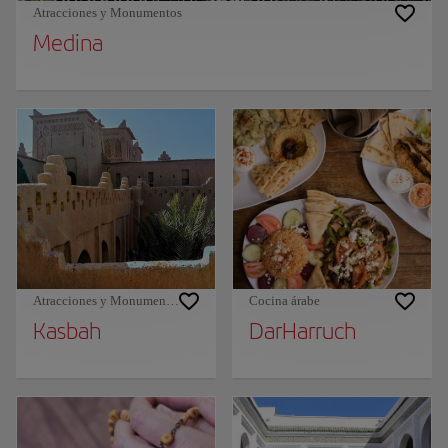
Atracciones y Monumentos
Medina
Atracciones y Monumentos
Cocina árabe
Kasbah
DarHarruch