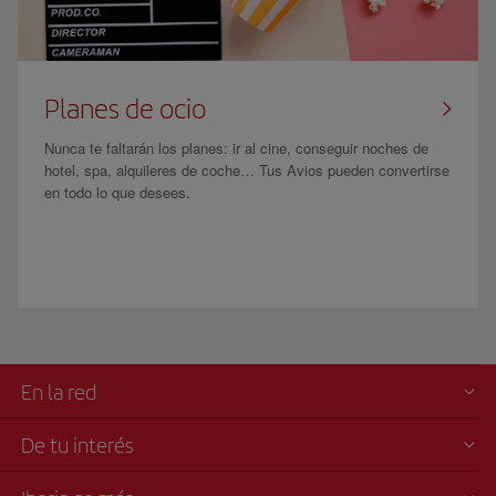
Planes de ocio
Nunca te faltarán los planes: ir al cine, conseguir noches de
hotel, spa, alquileres de coche… Tus Avios pueden convertirse
en todo lo que desees.
En la red
De tu interés